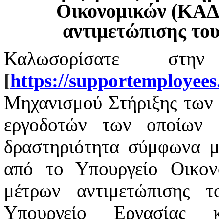
Οικονομικών (ΚΑΔ
αντιμετώπισης το
Καλωσορίσατε στην
[
https
://
supportemployees
Μηχανισμού Στήριξης των 
εργοδοτών των οποίων α
δραστηριότητα σύμφωνα με
από το Υπουργείο Οικο
μέτρων αντιμετώπισης 
Υπουργείο Εργασίας 