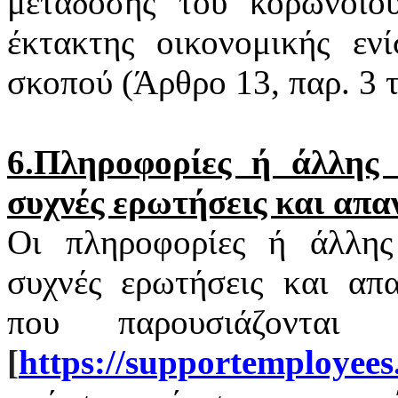
μετάδοσης του
κορωνοϊο
έκτακτης οικονομικής εν
σκοπού (Άρθρο 13, παρ. 3
6.Πληροφορίες ή άλλης φ
συχνές ερωτήσεις και απα
Οι πληροφορίες ή άλλης 
συχνές ερωτήσεις και απα
που παρουσιάζονται
[
https
://
supportemployees