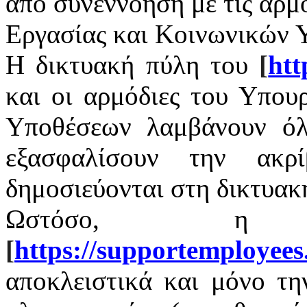
από συνεννόηση με τις αρμ
Εργασίας και Κοινωνικών 
Η δικτυακή πύλη του
[
htt
και οι αρμόδιες του Υπου
Υποθέσεων λαμβάνουν όλ
εξασφαλίσουν την ακρ
δημοσιεύονται στη δικτυακ
Ωστόσο, η 
[
https
://
supportemployees
αποκλειστικά και μόνο τ