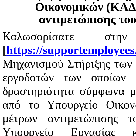
Οικονομικών (ΚΑΔ
αντιμετώπισης το
Καλωσορίσατε στην
[
https
://
supportemployees
Μηχανισμού Στήριξης των 
εργοδοτών των οποίων α
δραστηριότητα σύμφωνα με
από το Υπουργείο Οικο
μέτρων αντιμετώπισης 
Υπουργείο Εργασίας 