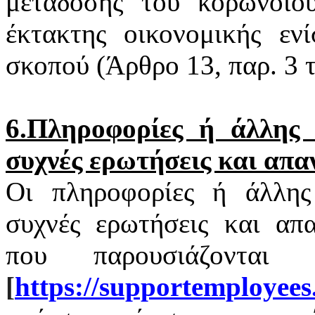
μετάδοσης του
κορωνοϊο
έκτακτης οικονομικής εν
σκοπού (Άρθρο 13, παρ. 3
6.Πληροφορίες ή άλλης φ
συχνές ερωτήσεις και απα
Οι πληροφορίες ή άλλης 
συχνές ερωτήσεις και απα
που παρουσιάζονται
[
https
://
supportemployees