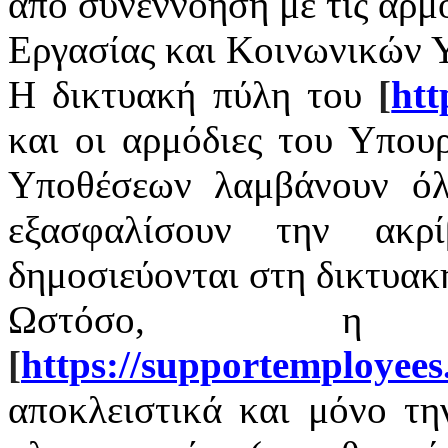
από συνεννόηση με τις αρμ
Εργασίας και Κοινωνικών 
Η δικτυακή πύλη του
[
htt
και οι αρμόδιες του Υπου
Υποθέσεων λαμβάνουν όλ
εξασφαλίσουν την ακρ
δημοσιεύονται στη δικτυακ
Ωστόσο, η 
[
https
://
supportemployees
αποκλειστικά και μόνο τ