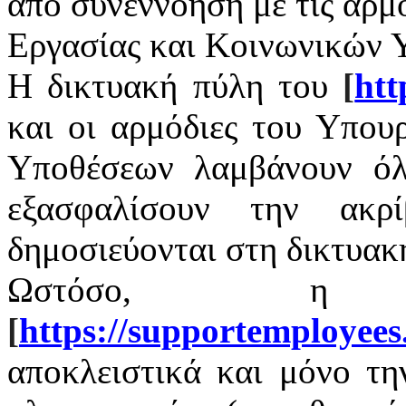
από συνεννόηση με τις αρμ
Εργασίας και Κοινωνικών 
Η δικτυακή πύλη του
[
htt
και οι αρμόδιες του Υπου
Υποθέσεων λαμβάνουν όλ
εξασφαλίσουν την ακρ
δημοσιεύονται στη δικτυακ
Ωστόσο, η 
[
https
://
supportemployees
αποκλειστικά και μόνο τ