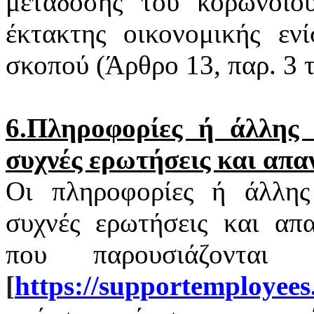
μετάδοσης του
κορωνοϊο
έκτακτης οικονομικής εν
σκοπού (Άρθρο 13, παρ. 3
6.Πληροφορίες ή άλλης φ
συχνές ερωτήσεις και απα
Οι πληροφορίες ή άλλης 
συχνές ερωτήσεις και απα
που παρουσιάζονται
[
https
://
supportemployees