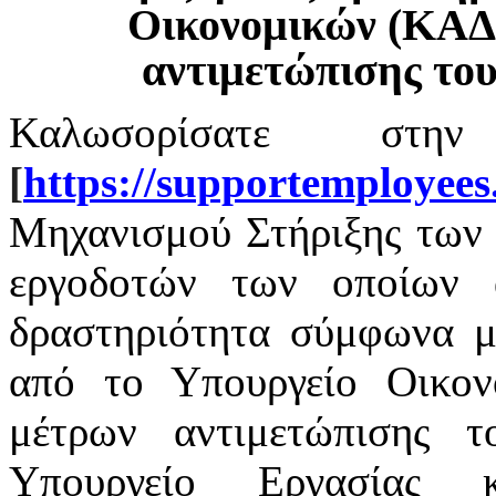
Οικονομικών (ΚΑΔ
αντιμετώπισης το
Καλωσορίσατε στην
[
https
://
supportemployees
Μηχανισμού Στήριξης των 
εργοδοτών των οποίων α
δραστηριότητα σύμφωνα με
από το Υπουργείο Οικο
μέτρων αντιμετώπισης 
Υπουργείο Εργασίας 