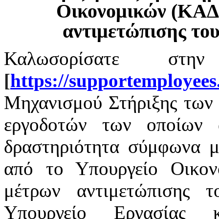
Οικονομικών (ΚΑΔ
αντιμετώπισης το
Καλωσορίσατε στην
[
https
://
supportemployees
Μηχανισμού Στήριξης των 
εργοδοτών των οποίων α
δραστηριότητα σύμφωνα με
από το Υπουργείο Οικο
μέτρων αντιμετώπισης 
Υπουργείο Εργασίας 