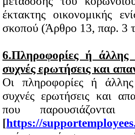
μετάδοσης του
κορωνοϊο
έκτακτης οικονομικής εν
σκοπού (Άρθρο 13, παρ. 3
6.Πληροφορίες ή άλλης φ
συχνές ερωτήσεις και απα
Οι πληροφορίες ή άλλης 
συχνές ερωτήσεις και απα
που παρουσιάζονται
[
https
://
supportemployees