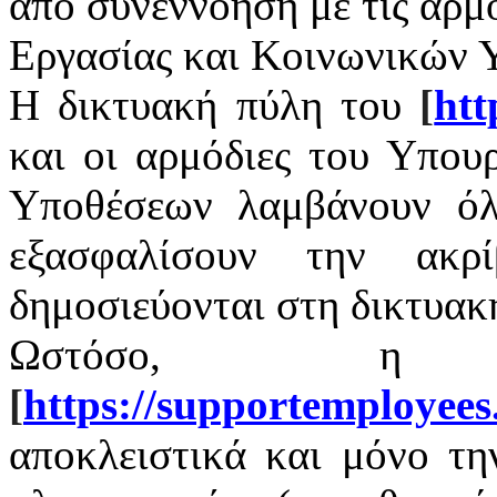
από συνεννόηση με τις αρμ
Εργασίας και Κοινωνικών 
Η δικτυακή πύλη του
[
htt
και οι αρμόδιες του Υπου
Υποθέσεων λαμβάνουν όλ
εξασφαλίσουν την ακρ
δημοσιεύονται στη δικτυακ
Ωστόσο, η 
[
https
://
supportemployees
αποκλειστικά και μόνο τ