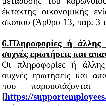
μετάδοσης του
κορωνοϊο
έκτακτης οικονομικής εν
σκοπού (Άρθρο 13, παρ. 3
6.Πληροφορίες ή άλλης φ
συχνές ερωτήσεις και απα
Οι πληροφορίες ή άλλης 
συχνές ερωτήσεις και απα
που παρουσιάζονται
[
https
://
supportemployees