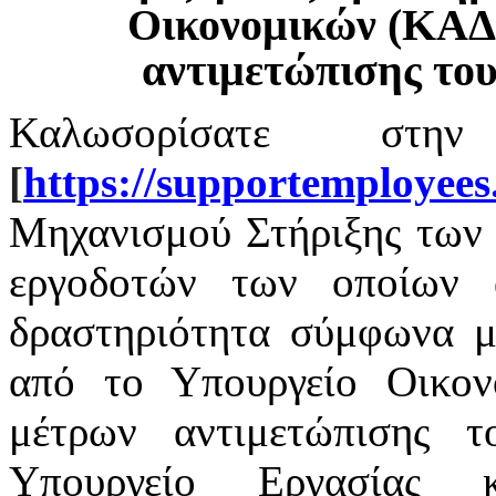
Οικονομικών (ΚΑΔ
αντιμετώπισης το
Καλωσορίσατε στην
[
https
://
supportemployees
Μηχανισμού Στήριξης των 
εργοδοτών των οποίων α
δραστηριότητα σύμφωνα με
από το Υπουργείο Οικο
μέτρων αντιμετώπισης 
Υπουργείο Εργασίας 