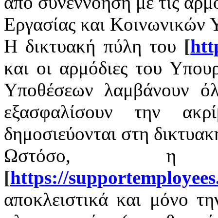
από συνεννόηση με τις αρμ
Εργασίας και Κοινωνικών 
Η δικτυακή πύλη του
[
htt
και οι αρμόδιες του Υπου
Υποθέσεων λαμβάνουν όλ
εξασφαλίσουν την ακρ
δημοσιεύονται στη δικτυακ
Ωστόσο, η 
[
https
://
supportemployees
αποκλειστικά και μόνο τ