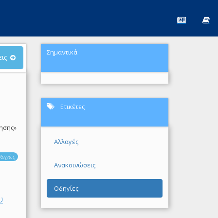
Σημαντικά
ις
Ετικέτες
ησης»
Αλλαγές
δηγίες
Ανακοινώσεις
Οδηγίες
υ