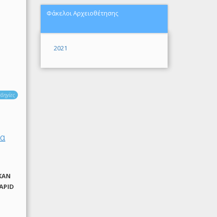
Φάκελοι Αρχειοθέτησης
2021
δηγίες
ία
ΚΑΝ
RAPID