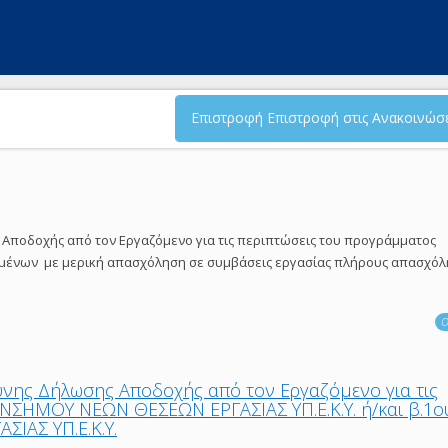
Επιστροφή Επιστροφή στις Ανακοινώσε
Αποδοχής από τον Εργαζόμενο για τις περιπτώσεις του προγράμματος
ένων με μερική απασχόληση σε συμβάσεις εργασίας πλήρους απασχόλ
Ο
υνης Δήλωσης Αποδοχής από τον Εργαζόμενο για τις
ΝΣΗΜΟΥ ΝΕΩΝ ΘΕΣΕΩΝ ΕΡΓΑΣΙΑΣ ΥΠ.Ε.Κ.Υ. ή/και β.1ο
ΙΑΣ ΥΠ.Ε.Κ.Υ.