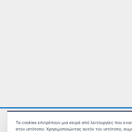
Τηλ. Υποστήριξης ΕΠΙΘΕΩΡΗΣΗΣ ΕΡΓΑΣΙΑΣ
εδώ
.
Τα cookies επιτρέπουν μια σειρά από λειτουργίες που ενι
στον ιστότοπο. Χρησιμοποιώντας αυτόν τον ιστότοπο, συμ