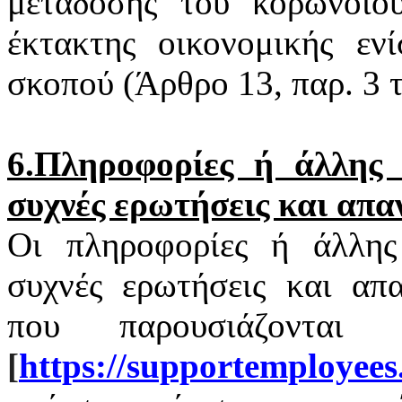
μετάδοσης του
κορωνοϊο
έκτακτης οικονομικής εν
σκοπού (Άρθρο 13, παρ. 3
6.Πληροφορίες ή άλλης φ
συχνές ερωτήσεις και απα
Οι πληροφορίες ή άλλης 
συχνές ερωτήσεις και απα
που παρουσιάζονται
[
https
://
supportemployees