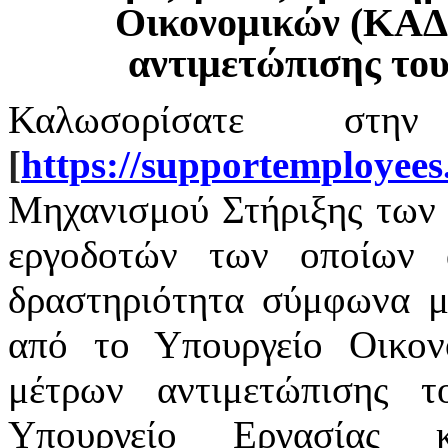
Οικονομικών (ΚΑΔ
αντιμετώπισης το
Καλωσορίσατε στην
[
https
://
supportemployees
Μηχανισμού Στήριξης των 
εργοδοτών των οποίων α
δραστηριότητα σύμφωνα με
από το Υπουργείο Οικο
μέτρων αντιμετώπισης 
Υπουργείο Εργασίας 