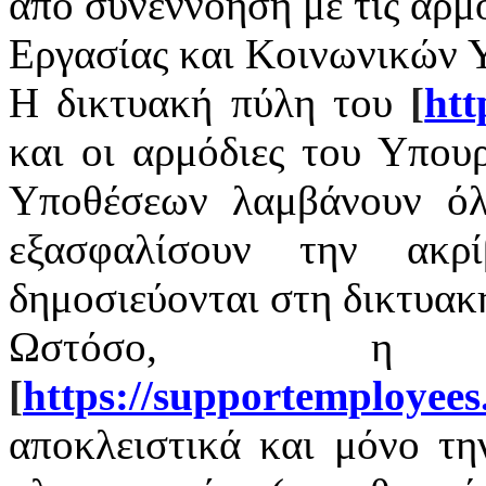
από συνεννόηση με τις αρμ
Εργασίας και Κοινωνικών 
Η δικτυακή πύλη του
[
htt
και οι αρμόδιες του Υπου
Υποθέσεων λαμβάνουν όλ
εξασφαλίσουν την ακρ
δημοσιεύονται στη δικτυακ
Ωστόσο, η 
[
https
://
supportemployees
αποκλειστικά και μόνο τ