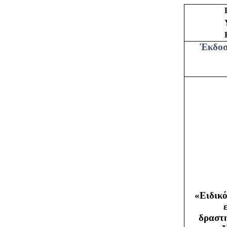
Έκδοσ
«Ειδικό
δραστη