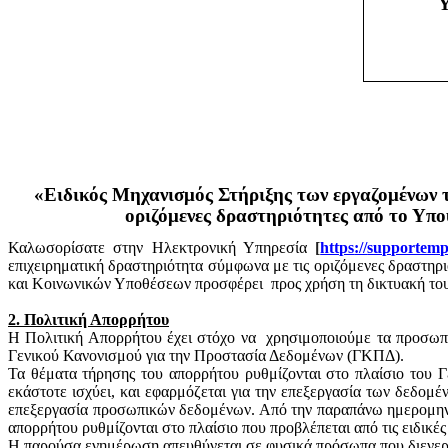
Υ
«Ειδικός Μηχανισμός Στήριξης των εργαζομένων τ
οριζόμενες δραστηριότητες από το Υπ
Καλωσορίσατε στην Ηλεκτρονική Υπηρεσία
[
https
://
supportemp
επιχειρηματική δραστηριότητα σύμφωνα με τις οριζόμενες δραστη
και Κοινωνικών Υποθέσεων προσφέρει
προς χρήση τη δικτυακή το
2. Πολιτική Απορρήτου
Η Πολιτική Απορρήτου έχει στόχο να
χρησιμοποιούμε τα προσωπι
Γενικού Κανονισμού για την Προστασία Δεδομένων (ΓΚΠΔ).
Τα θέματα τήρησης του απορρήτου ρυθμίζονται στο πλαίσιο του 
εκάστοτε ισχύει, και εφαρμόζεται για την επεξεργασία των δεδο
επεξεργασία προσωπικών δεδομένων. Από την παραπάνω ημερομηνία 
απορρήτου ρυθμίζονται στο πλαίσιο που προβλέπεται από τις ειδικές
Η παρούσα ενημέρωση απευθύνεται σε φυσικά πρόσωπα που διενεργ