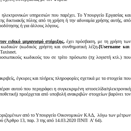
 ηλεκτρονικών υπηρεσιών που παρέχει. Το Υπουργείο Εργασίας και
ης δικτυακής πύλης από τη χρήση ή την αδυναμία χρήσης αυτής, από
ροδότησης ή για άλλους λόγους.
τον ειδικό μηχανισμό στήριξης,
έχει πρόσβαση, με τη χρήση των
 κωδικών (κωδικός χρήστη και συνθηματική λέξη-
[
Username
και
Taxisnet
.
ροσωπικούς κωδικούς του σε τρίτο πρόσωπο (πχ λογιστή κτλ.) που
 ακριβείς, έγκυρες και πλήρεις πληροφορίες σχετικά με τα στοιχεία που
πέραν αυτού που περιγράφει η συγκεκριμένη ιστοσελίδα/ηλεκτρονική
αποθετική) προέρχεται από υποβολή ανακριβών στοιχείων βαρύνει τον
ων οριζομένων από το Υπουργείο Οικονομικών ΚΑΔ,
λόγω των μέτρων
ού (Άρθρο 13, παρ. 3 της από 14.03.2020 ΠΝΠ
Α’ 64).