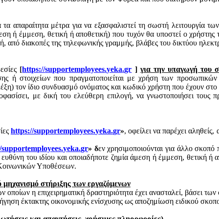
τα απαραίτητα μέτρα για να εξασφαλιστεί τη σωστή λειτουργία των
ση ή έμμεση, θετική ή αποθετική) που τυχόν θα υποστεί ο χρήστης τ
ή, από διακοπές της τηλεφωνικής γραμμής, βλάβες του δικτύου ηλεκτ
ρεσίες
[
https
://
supportemployees
.
yeka
.
gr
]
για την υπαγωγή του σ
σης ή στοιχείων που πραγματοποιείται με χρήση των προσωπικών
λέξη) τον ίδιο συνδυασμό ονόματος και κωδικό χρήστη που έχουν στο
οφασίσει, με δική του ελεύθερη επιλογή, να γνωστοποιήσει τους π
σίες
https
://
supportemployees
.
yeka
.
gr
»
, οφείλει να παρέχει αληθείς,
/
supportemployees
.
yeka
.
gr
» δ
εν χρησιμοποιούνται για άλλο σκοπό 
ι ευθύνη του ιδίου και οποιαδήποτε ζημία άμεση ή έμμεση, θετική ή 
ι Κοινωνικών Υποθέσεων.
ό μηχανισμό στήριξης των εργαζόμενων
ν οποίων η επιχειρηματική δραστηριότητα έχει ανασταλεί, βάσει τ
γηση έκτακτης οικονομικής ενίσχυσης ως αποζημίωση ειδικού σκοπ
ρωτήσεις και απαντήσεις, χρήσιμες πληροφορίες)