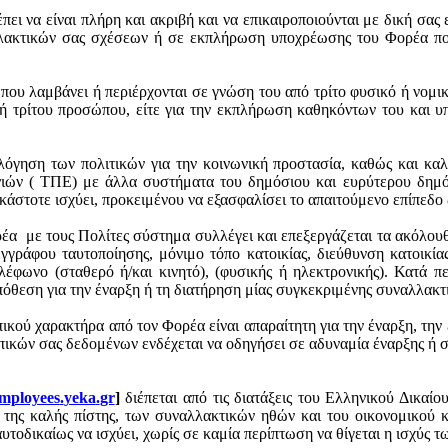
ει να είναι πλήρη και ακριβή και να
επικαιροποιούνται
με δική σας 
λλακτικών σας σχέσεων ή σε εκπλήρωση υποχρέωσης του Φορέα που
ου λαμβάνει ή περιέρχονται σε γνώση του από τρίτο φυσικό ή νομικ
ή τρίτου προσώπου, είτε για την εκπλήρωση καθηκόντων του και
υπ
όγηση των πολιτικών για την κοινωνική προστασία, καθώς και κα
ιών ( ΤΠΕ) με άλλα συστήματα του δημόσιου και ευρύτερου δημόσι
στοτε ισχύει, προκειμένου να εξασφαλίσει το απαιτούμενο επίπεδο
ρέα
με τους Πολίτες σύστημα συλλέγει και επεξεργάζεται τα ακόλο
γγράφου ταυτοποίησης, μόνιμο τόπο κατοικίας, διεύθυνση κατοικία
λέφωνο (σταθερό ή/και κινητό), (φυσικής ή ηλεκτρονικής). Κατά π
πόθεση για την έναρξη ή τη διατήρηση μίας συγκεκριμένης συναλλακ
ού χαρακτήρα από τον Φορέα είναι απαραίτητη για την έναρξη, την
πικών σας δεδομένων ενδέχεται να οδηγήσει σε αδυναμία έναρξης ή 
mployees
.
yeka
.
gr
]
διέπεται
από τις διατάξεις του Ελληνικού Δικαίου
ες της καλής πίστης, των συναλλακτικών ηθών και του οικονομικού 
υτοδικαίως να ισχύει, χωρίς σε καμία περίπτωση να θίγεται η ισχύς 