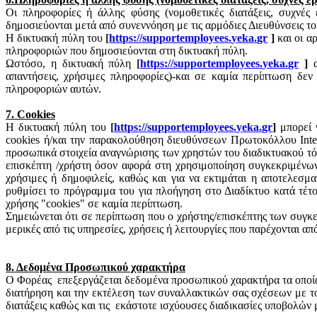
Οι πληροφορίες ή άλλης φύσης (νομοθετικές διατάξεις, συχνές
δημοσιεύονται μετά από συνεννόηση με τις αρμόδιες Διευθύνσεις 
Η δικτυακή πύλη του
[
https
://
supportemployees
.
yeka
.
gr
]
και οι 
πληροφοριών που δημοσιεύονται στη δικτυακή πύλη.
Ωστόσο, η δικτυακή πύλη
[
https
://
supportemployees
.
yeka
.
gr
]
απαντήσεις, χρήσιμες πληροφορίες)-και σε καμία περίπτωση δεν
πληροφοριών αυτών.
7.
Cookies
Η δικτυακή πύλη του
[
https
://
supportemployees
.
yeka
.
gr
]
μπορεί 
cookies
ή/και την παρακολούθηση διευθύνσεων Πρωτοκόλλου Inter
προσωπικά στοιχεία αναγνώρισης των χρηστών του διαδικτυακού τό
επισκέπτη /χρήστη όσον αφορά στη χρησιμοποίηση συγκεκριμένων υ
χρήσιμες ή δημοφιλείς, καθώς και για να εκτιμάται η αποτελεσμα
ρυθμίσει το πρόγραμμα του για πλοήγηση στο Διαδίκτυο κατά τέτοι
χρήσης "
cookies
" σε καμία περίπτωση.
Σημειώνεται ότι σε περίπτωση που ο χρήστης/επισκέπτης των συγκ
μερικές από τις υπηρεσίες, χρήσεις ή λειτουργίες που παρέχονται α
8. Δεδομένα Προσωπικού χαρακτήρα
Ο Φορέας
επεξεργάζεται δεδομένα προσωπικού χαρακτήρα τα οποία έ
διατήρηση και την εκτέλεση των συναλλακτικών σας σχέσεων με τ
διατάξεις καθώς και τις
εκάστοτε ισχύουσες διαδικασίες υποβολών 