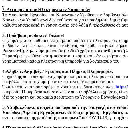
2. Λειτουργία των Ηλεκτρονικών Υπηρεσιών
Το Υπουργείο Εργασίας και Κοινωνικών Υποθέσεων λαμβάνει όλα 
Κοινωνικών Υποθέσεων δεν ευθύνονται για οποιαδήποτε ζημία (άμε
καθυστερήσεις κατά τη χρήση αυτής, από λάθη ή παραλείψεις σε αυτ
3. Πρόσβαση κωδικών
Taxisnet
Ο χρήστης που επιθυμεί να χρησιμοποιήσει τις ηλεκτρονικές υπη
κωδικών
Taxisnet
και
είναι υπεύθυνος για κάθε υποβολή δήλω
Password
]
), δηλ. χρησιμοποιούν (κωδικό χρήστη και συνθηματική 
Περαιτέρω η ευθύνη αυτή υφίσταται ακόμα και εάν ο χρήστης απ
χρησιμοποιεί κάποια ηλεκτρονική υπηρεσία για λογαριασμό του.
4.Αληθείς, Ακριβείς, Έγκυρες και Πλήρεις Πληροφορίες
Ο χρήστης που επιθυμεί να χρησιμοποιήσει τις ηλεκτρονικές υπηρε
υποβάλλει κατά τη χρήση των ηλεκτρονικών υπηρεσιών
του.
Όλα τα στοιχεία που παρέχει ο χρήστης της δικτυακής πύλης
https
:/
υπηρεσία. Η ακρίβεια των στοιχείων που υποβάλλει ο χρήστης είνα
ίδιο το χρήστη και σε καμία περίπτωση το Υπουργείο Εργασίας κα
5. Υποβαλλόμενα στοιχεία που αφορούν την υπαγωγή στον ειδικ
Υπεύθυνη Δήλωση Εργαζόμενων σε Επιχειρήσεις - Εργοδότες
τω
αντιμετώπισης της μετάδοσης του
κορωνοϊού
COVID-19, για τη χορή
6.Πληροφορίες ή άλλης φύσης (νομοθετικές διατάξεις, συχνές ε