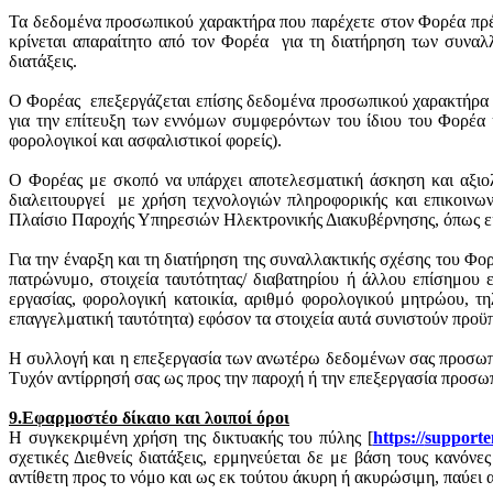
Τα δεδομένα προσωπικού χαρακτήρα που παρέχετε στον Φορέα πρέπ
κρίνεται απαραίτητο από τον Φορέα
για τη διατήρηση των συνα
διατάξεις.
Ο Φορέας
επεξεργάζεται επίσης δεδομένα προσωπικού χαρακτήρα π
για την επίτευξη των εννόμων συμφερόντων του ίδιου του Φορέα 
φορολογικοί και ασφαλιστικοί φορείς).
Ο Φορέας με σκοπό να υπάρχει αποτελεσματική άσκηση και αξιολ
διαλειτουργεί
με χρήση τεχνολογιών πληροφορικής και επικοινων
Πλαίσιο Παροχής Υπηρεσιών Ηλεκτρονικής Διακυβέρνησης, όπως εκά
Για την έναρξη και τη διατήρηση της συναλλακτικής σχέσης του Φο
πατρώνυμο, στοιχεία ταυτότητας/ διαβατηρίου ή άλλου επίσημου ε
εργασίας, φορολογική κατοικία, αριθμό φορολογικού μητρώου, τη
επαγγελματική ταυτότητα) εφόσον τα στοιχεία αυτά συνιστούν προϋ
Η συλλογή και η επεξεργασία των ανωτέρω δεδομένων σας προσωπικ
Τυχόν αντίρρησή σας ως προς την παροχή ή την επεξεργασία προσω
9.Εφαρμοστέο δίκαιο και λοιποί όροι
Η συγκεκριμένη χρήση της δικτυακής του πύλης [
https
://
supporte
σχετικές Διεθνείς διατάξεις, ερμηνεύεται δε με βάση τους κανόν
αντίθετη προς το νόμο και ως εκ τούτου άκυρη ή ακυρώσιμη, παύει α