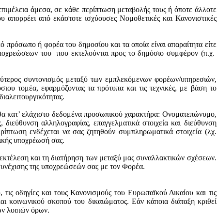
επιμέλεια άμεσα, σε κάθε περίπτωση μεταβολής τους ή όποτε άλλοτε
 απορρέει από εκάστοτε ισχύουσες Νομοθετικές και Κανονιστικές
ό πρόσωπο ή φορέα του δημοσίου και τα οποία είναι απαραίτητα είτε
οχρεώσεων του
που εκτελούνται προς το δημόσιο συμφέρον (π.χ.
λύτερος συντονισμός μεταξύ των εμπλεκόμενων φορέων/υπηρεσιών,
ου τομέα, εφαρμόζοντας τα πρότυπα και τις τεχνικές, με βάση το
διαλειτουργικότητας
.
υθα κατ’ ελάχιστο δεδομένα προσωπικού χαρακτήρα: Ονοματεπώνυμο,
ς, διεύθυνση αλληλογραφίας, επαγγελματικά στοιχεία και διεύθυνση
ερίπτωση ενδέχεται να σας ζητηθούν συμπληρωματικά στοιχεία (λχ.
τικής υποχρέωσή σας.
 εκτέλεση και τη διατήρηση των μεταξύ μας συναλλακτικών σχέσεων.
συνέχισης της υποχρεώσεών σας με τον Φορέα.
, τις οδηγίες και τους Κανονισμούς του Ευρωπαϊκού Δικαίου και τις
και κοινωνικού σκοπού του δικαιώματος. Εάν κάποια διάταξη κριθεί
των λοιπών όρων.