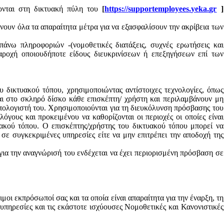
ζονται στη δικτυακή πύλη του
[
https
://
supportemployees
.
yeka
.
gr
]
ουν όλα τα απαραίτητα μέτρα για να εξασφαλίσουν την ακρίβεια των
άνω πληροφοριών -(νομοθετικές διατάξεις, συχνές ερωτήσεις και
παροχή οποιουδήποτε είδους διευκρινίσεων ή επεξηγήσεων επί των
 δικτυακού τόπου, χρησιμοποιώντας αντίστοιχες τεχνολογίες, όπως
αι στο σκληρό δίσκο κάθε επισκέπτη/ χρήστη και περιλαμβάνουν μη
πολογιστή του. Χρησιμοποιούνται για τη διευκόλυνση πρόσβασης του
γους και προκειμένου να καθορίζονται οι περιοχές οι οποίες είναι
τυακού τόπου. Ο επισκέπτης/χρήστης του δικτυακού τόπου μπορεί να
 σε συγκεκριμένες υπηρεσίες είτε να μην επιτρέπει την αποδοχή της
για την αναγνώρισή του ενδέχεται να έχει περιορισμένη πρόσβαση σε
οι εκπρόσωποί σας και τα οποία είναι απαραίτητα για την έναρξη, τη
υπηρεσίες και τις εκάστοτε ισχύουσες Νομοθετικές και Κανονιστικές