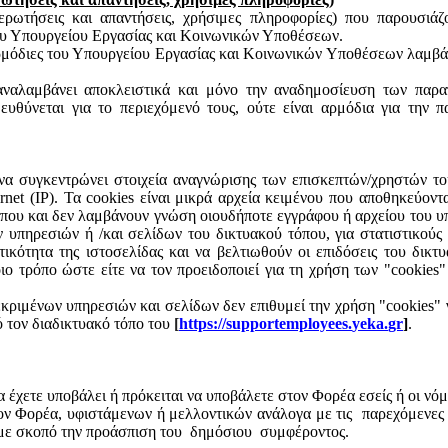
 ερωτήσεις και απαντήσεις, χρήσιμες πληροφορίες) που παρουσιά
του Υπουργείου Εργασίας και Κοινωνικών Υποθέσεων.
αρμόδιες του Υπουργείου Εργασίας και Κοινωνικών Υποθέσεων λαμβάν
αναλαμβάνει αποκλειστικά και μόνο την αναδημοσίευση των παραπ
 ευθύνεται για το περιεχόμενό τους, ούτε είναι αρμόδια για την 
να συγκεντρώνει στοιχεία αναγνώρισης των επισκεπτών/χρηστών του
net (IP). Τα
cookies
είναι μικρά αρχεία κειμένου που αποθηκεύοντ
που και δεν λαμβάνουν γνώση οιουδήποτε εγγράφου ή αρχείου του υ
πηρεσιών ή /και σελίδων του δικτυακού τόπου, για στατιστικούς λό
τικότητα της ιστοσελίδας και να βελτιωθούν οι επιδόσεις του δικ
ο τρόπο ώστε είτε να τον προειδοποιεί για τη χρήση των "
cookies
"
εκριμένων υπηρεσιών και σελίδων δεν επιθυμεί την χρήση "
cookies
" 
πό τον διαδικτυακό τόπο του
[
https
://
supportemployees
.
yeka
.
gr
]
.
χετε υποβάλει ή πρόκειται να υποβάλετε στον Φορέα εσείς ή οι νόμιμ
ον Φορέα, υφιστάμενων ή μελλοντικών ανάλογα με τις
παρεχόμενες 
με σκοπό την προάσπιση του
δημόσιου
συμφέροντος.