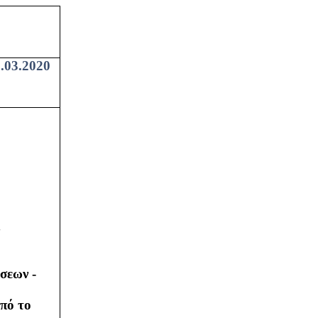
.03.2020
σεων -
πό το