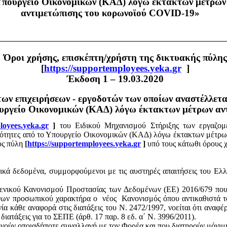
πουργείο Οικονομικών (ΚΑΔ) λόγω έκτακτων μέτρων
αντιμετώπισης του
κορωνοϊού
COVID-19»
Όροι χρήσης, επισκέπτη/χρήστη της δικτυακής πύλης
[
https
://
supportemployees
.
yeka
.
gr
]
Έκδοση 1 – 19.03.2020
ων επιχειρήσεων - εργοδοτών των οποίων αναστέλλετα
ουργείο Οικονομικών (ΚΑΔ) λόγω έκτακτων μέτρων αν
loyees
.
yeka
.
gr
]
του
Ειδικού Μηχανισμού Στήριξης των εργαζομ
ριότητες από το Υπουργείο Οικονομικών (ΚΑΔ) λόγω έκτακτων μέτρω
υς πύλη
[
https
://
supportemployees
.
yeka
.
gr
]
υπό τους κάτωθι όρους 
κά δεδομένα, συμμορφούμενοι με τις αυστηρές απαιτήσεις του Ελλ
Γενικού Κανονισμού Προστασίας των Δεδομένων (ΕΕ) 2016/679 που 
μένων προσωπικού χαρακτήρα ο
νέος
Κανονισμός όπου αντικαθιστά τ
κάθε αναφορά στις διατάξεις του Ν. 2472/1997, νοείται ότι αναφέρ
 διατάξεις για το ΣΕΠΕ (άρθ. 17 παρ. 8
εδ
. α΄ Ν. 3996/2011).
ούν οποιαδήποτε συναλλαγή με τον Φορέα και που διατηρούν μόνιμ