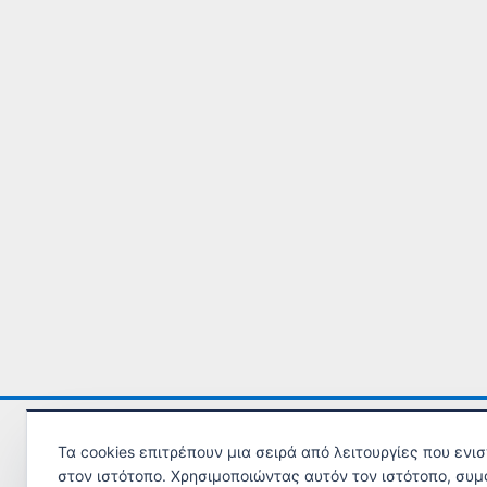
Τηλ. Υποστήριξης ΕΠΙΘΕΩΡΗΣΗΣ ΕΡΓΑΣΙΑΣ
εδώ
.
Τα cookies επιτρέπουν μια σειρά από λειτουργίες που ενι
στον ιστότοπο. Χρησιμοποιώντας αυτόν τον ιστότοπο, συμ