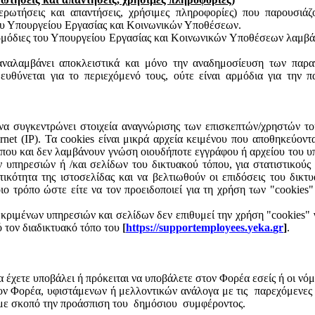
 ερωτήσεις και απαντήσεις, χρήσιμες πληροφορίες) που παρουσιά
του Υπουργείου Εργασίας και Κοινωνικών Υποθέσεων.
αρμόδιες του Υπουργείου Εργασίας και Κοινωνικών Υποθέσεων λαμβάν
αναλαμβάνει αποκλειστικά και μόνο την αναδημοσίευση των παραπ
 ευθύνεται για το περιεχόμενό τους, ούτε είναι αρμόδια για την 
να συγκεντρώνει στοιχεία αναγνώρισης των επισκεπτών/χρηστών του
net (IP). Τα
cookies
είναι μικρά αρχεία κειμένου που αποθηκεύοντ
που και δεν λαμβάνουν γνώση οιουδήποτε εγγράφου ή αρχείου του υ
πηρεσιών ή /και σελίδων του δικτυακού τόπου, για στατιστικούς λό
τικότητα της ιστοσελίδας και να βελτιωθούν οι επιδόσεις του δικ
ο τρόπο ώστε είτε να τον προειδοποιεί για τη χρήση των "
cookies
"
εκριμένων υπηρεσιών και σελίδων δεν επιθυμεί την χρήση "
cookies
" 
πό τον διαδικτυακό τόπο του
[
https
://
supportemployees
.
yeka
.
gr
]
.
χετε υποβάλει ή πρόκειται να υποβάλετε στον Φορέα εσείς ή οι νόμιμ
ον Φορέα, υφιστάμενων ή μελλοντικών ανάλογα με τις
παρεχόμενες 
με σκοπό την προάσπιση του
δημόσιου
συμφέροντος.