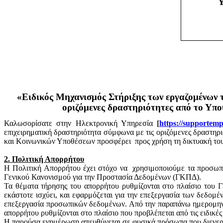
Υ
«Ειδικός Μηχανισμός Στήριξης των εργαζομένων τ
οριζόμενες δραστηριότητες από το Υπ
Καλωσορίσατε στην Ηλεκτρονική Υπηρεσία
[
https
://
supportemp
επιχειρηματική δραστηριότητα σύμφωνα με τις οριζόμενες δραστη
και Κοινωνικών Υποθέσεων προσφέρει
προς χρήση τη δικτυακή το
2. Πολιτική Απορρήτου
Η Πολιτική Απορρήτου έχει στόχο να
χρησιμοποιούμε τα προσωπι
Γενικού Κανονισμού για την Προστασία Δεδομένων (ΓΚΠΔ).
Τα θέματα τήρησης του απορρήτου ρυθμίζονται στο πλαίσιο του 
εκάστοτε ισχύει, και εφαρμόζεται για την επεξεργασία των δεδο
επεξεργασία προσωπικών δεδομένων. Από την παραπάνω ημερομηνία 
απορρήτου ρυθμίζονται στο πλαίσιο που προβλέπεται από τις ειδικές
Η παρούσα ενημέρωση απευθύνεται σε φυσικά πρόσωπα που διενεργ