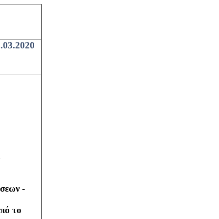
.03.2020
σεων -
πό το