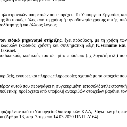
 ηλεκτρονικών υπηρεσιών που παρέχει. Το Υπουργείο Εργασίας και
ης δικτυακής πύλης από τη χρήση ή την αδυναμία χρήσης αυτής, από
ροδότησης ή για άλλους λόγους.
τον ειδικό μηχανισμό στήριξης,
έχει πρόσβαση, με τη χρήση των
 κωδικών (κωδικός χρήστη και συνθηματική λέξη-
[
Username
και
Taxisnet
.
ροσωπικούς κωδικούς του σε τρίτο πρόσωπο (πχ λογιστή κτλ.) που
 ακριβείς, έγκυρες και πλήρεις πληροφορίες σχετικά με τα στοιχεία που
πέραν αυτού που περιγράφει η συγκεκριμένη ιστοσελίδα/ηλεκτρονική
αποθετική) προέρχεται από υποβολή ανακριβών στοιχείων βαρύνει τον
ων οριζομένων από το Υπουργείο Οικονομικών ΚΑΔ,
λόγω των μέτρων
ού (Άρθρο 13, παρ. 3 της από 14.03.2020 ΠΝΠ
Α’ 64).