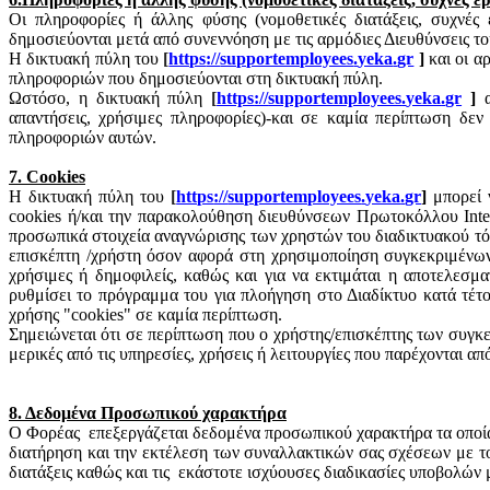
Οι πληροφορίες ή άλλης φύσης (νομοθετικές διατάξεις, συχνές
δημοσιεύονται μετά από συνεννόηση με τις αρμόδιες Διευθύνσεις 
Η δικτυακή πύλη του
[
https
://
supportemployees
.
yeka
.
gr
]
και οι 
πληροφοριών που δημοσιεύονται στη δικτυακή πύλη.
Ωστόσο, η δικτυακή πύλη
[
https
://
supportemployees
.
yeka
.
gr
]
απαντήσεις, χρήσιμες πληροφορίες)-και σε καμία περίπτωση δεν
πληροφοριών αυτών.
7.
Cookies
Η δικτυακή πύλη του
[
https
://
supportemployees
.
yeka
.
gr
]
μπορεί 
cookies
ή/και την παρακολούθηση διευθύνσεων Πρωτοκόλλου Inter
προσωπικά στοιχεία αναγνώρισης των χρηστών του διαδικτυακού τό
επισκέπτη /χρήστη όσον αφορά στη χρησιμοποίηση συγκεκριμένων υ
χρήσιμες ή δημοφιλείς, καθώς και για να εκτιμάται η αποτελεσμα
ρυθμίσει το πρόγραμμα του για πλοήγηση στο Διαδίκτυο κατά τέτοι
χρήσης "
cookies
" σε καμία περίπτωση.
Σημειώνεται ότι σε περίπτωση που ο χρήστης/επισκέπτης των συγκ
μερικές από τις υπηρεσίες, χρήσεις ή λειτουργίες που παρέχονται α
8. Δεδομένα Προσωπικού χαρακτήρα
Ο Φορέας
επεξεργάζεται δεδομένα προσωπικού χαρακτήρα τα οποία έ
διατήρηση και την εκτέλεση των συναλλακτικών σας σχέσεων με τ
διατάξεις καθώς και τις
εκάστοτε ισχύουσες διαδικασίες υποβολών 