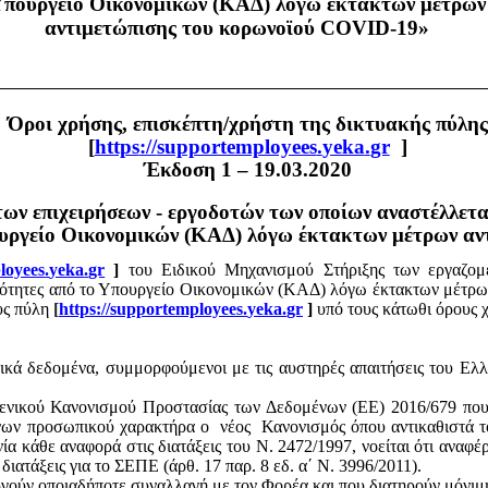
πουργείο Οικονομικών (ΚΑΔ) λόγω έκτακτων μέτρων
αντιμετώπισης του
κορωνοϊού
COVID-19»
Όροι χρήσης, επισκέπτη/χρήστη της δικτυακής πύλης
[
https
://
supportemployees
.
yeka
.
gr
]
Έκδοση 1 – 19.03.2020
ων επιχειρήσεων - εργοδοτών των οποίων αναστέλλετα
ουργείο Οικονομικών (ΚΑΔ) λόγω έκτακτων μέτρων αν
loyees
.
yeka
.
gr
]
του
Ειδικού Μηχανισμού Στήριξης των εργαζομ
ριότητες από το Υπουργείο Οικονομικών (ΚΑΔ) λόγω έκτακτων μέτρω
υς πύλη
[
https
://
supportemployees
.
yeka
.
gr
]
υπό τους κάτωθι όρους 
κά δεδομένα, συμμορφούμενοι με τις αυστηρές απαιτήσεις του Ελλ
Γενικού Κανονισμού Προστασίας των Δεδομένων (ΕΕ) 2016/679 που 
μένων προσωπικού χαρακτήρα ο
νέος
Κανονισμός όπου αντικαθιστά τ
κάθε αναφορά στις διατάξεις του Ν. 2472/1997, νοείται ότι αναφέρ
 διατάξεις για το ΣΕΠΕ (άρθ. 17 παρ. 8
εδ
. α΄ Ν. 3996/2011).
ούν οποιαδήποτε συναλλαγή με τον Φορέα και που διατηρούν μόνιμ