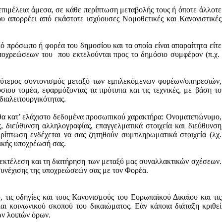
επιμέλεια άμεσα, σε κάθε περίπτωση μεταβολής τους ή όποτε άλλοτε
 απορρέει από εκάστοτε ισχύουσες Νομοθετικές και Κανονιστικές
ό πρόσωπο ή φορέα του δημοσίου και τα οποία είναι απαραίτητα είτε
οχρεώσεων του
που εκτελούνται προς το δημόσιο συμφέρον (π.χ.
λύτερος συντονισμός μεταξύ των εμπλεκόμενων φορέων/υπηρεσιών,
ου τομέα, εφαρμόζοντας τα πρότυπα και τις τεχνικές, με βάση το
διαλειτουργικότητας
.
υθα κατ’ ελάχιστο δεδομένα προσωπικού χαρακτήρα: Ονοματεπώνυμο,
ς, διεύθυνση αλληλογραφίας, επαγγελματικά στοιχεία και διεύθυνση
ερίπτωση ενδέχεται να σας ζητηθούν συμπληρωματικά στοιχεία (λχ.
τικής υποχρέωσή σας.
 εκτέλεση και τη διατήρηση των μεταξύ μας συναλλακτικών σχέσεων.
συνέχισης της υποχρεώσεών σας με τον Φορέα.
, τις οδηγίες και τους Κανονισμούς του Ευρωπαϊκού Δικαίου και τις
και κοινωνικού σκοπού του δικαιώματος. Εάν κάποια διάταξη κριθεί
των λοιπών όρων.