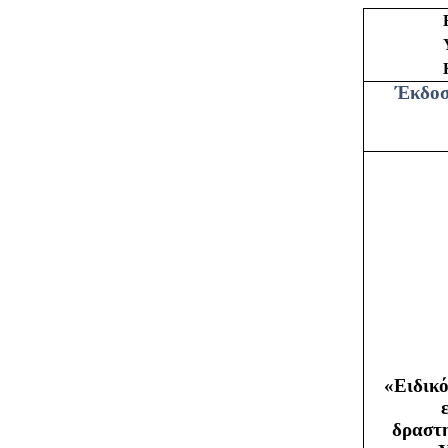
Έκδοσ
«Ειδικό
δραστη