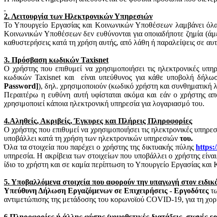
2. Λειτουργία των Ηλεκτρονικών Υπηρεσιών
Το Υπουργείο Εργασίας και Κοινωνικών Υποθέσεων λαμβάνει όλα 
Κοινωνικών Υποθέσεων δεν ευθύνονται για οποιαδήποτε ζημία (άμε
καθυστερήσεις κατά τη χρήση αυτής, από λάθη ή παραλείψεις σε αυτ
3. Πρόσβαση κωδικών
Taxisnet
Ο χρήστης που επιθυμεί να χρησιμοποιήσει τις ηλεκτρονικές υπη
κωδικών
Taxisnet
και
είναι υπεύθυνος για κάθε υποβολή δήλω
Password
]
), δηλ. χρησιμοποιούν (κωδικό χρήστη και συνθηματική 
Περαιτέρω η ευθύνη αυτή υφίσταται ακόμα και εάν ο χρήστης απ
χρησιμοποιεί κάποια ηλεκτρονική υπηρεσία για λογαριασμό του.
4.Αληθείς, Ακριβείς, Έγκυρες και Πλήρεις Πληροφορίες
Ο χρήστης που επιθυμεί να χρησιμοποιήσει τις ηλεκτρονικές υπηρε
υποβάλλει κατά τη χρήση των ηλεκτρονικών υπηρεσιών
του.
Όλα τα στοιχεία που παρέχει ο χρήστης της δικτυακής πύλης
https
:/
υπηρεσία. Η ακρίβεια των στοιχείων που υποβάλλει ο χρήστης είνα
ίδιο το χρήστη και σε καμία περίπτωση το Υπουργείο Εργασίας κα
5. Υποβαλλόμενα στοιχεία που αφορούν την υπαγωγή στον ειδικ
Υπεύθυνη Δήλωση Εργαζόμενων σε Επιχειρήσεις - Εργοδότες
τω
αντιμετώπισης της μετάδοσης του
κορωνοϊού
COVID-19, για τη χορή
6.Πληροφορίες ή άλλης φύσης (νομοθετικές διατάξεις, συχνές ε