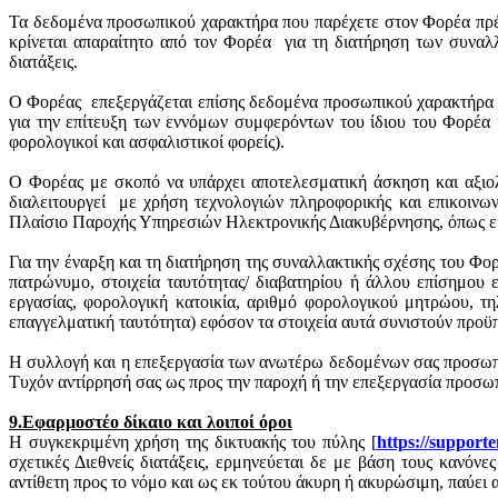
Τα δεδομένα προσωπικού χαρακτήρα που παρέχετε στον Φορέα πρέπ
κρίνεται απαραίτητο από τον Φορέα
για τη διατήρηση των συνα
διατάξεις.
Ο Φορέας
επεξεργάζεται επίσης δεδομένα προσωπικού χαρακτήρα π
για την επίτευξη των εννόμων συμφερόντων του ίδιου του Φορέα 
φορολογικοί και ασφαλιστικοί φορείς).
Ο Φορέας με σκοπό να υπάρχει αποτελεσματική άσκηση και αξιολ
διαλειτουργεί
με χρήση τεχνολογιών πληροφορικής και επικοινων
Πλαίσιο Παροχής Υπηρεσιών Ηλεκτρονικής Διακυβέρνησης, όπως εκά
Για την έναρξη και τη διατήρηση της συναλλακτικής σχέσης του Φο
πατρώνυμο, στοιχεία ταυτότητας/ διαβατηρίου ή άλλου επίσημου ε
εργασίας, φορολογική κατοικία, αριθμό φορολογικού μητρώου, τη
επαγγελματική ταυτότητα) εφόσον τα στοιχεία αυτά συνιστούν προϋ
Η συλλογή και η επεξεργασία των ανωτέρω δεδομένων σας προσωπικ
Τυχόν αντίρρησή σας ως προς την παροχή ή την επεξεργασία προσω
9.Εφαρμοστέο δίκαιο και λοιποί όροι
Η συγκεκριμένη χρήση της δικτυακής του πύλης [
https
://
supporte
σχετικές Διεθνείς διατάξεις, ερμηνεύεται δε με βάση τους κανόν
αντίθετη προς το νόμο και ως εκ τούτου άκυρη ή ακυρώσιμη, παύει α