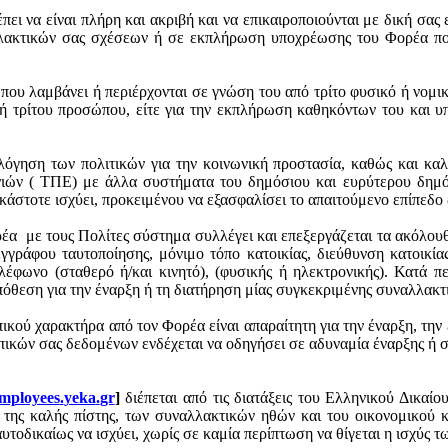
ει να είναι πλήρη και ακριβή και να
επικαιροποιούνται
με δική σας 
λλακτικών σας σχέσεων ή σε εκπλήρωση υποχρέωσης του Φορέα που
ου λαμβάνει ή περιέρχονται σε γνώση του από τρίτο φυσικό ή νομικ
ή τρίτου προσώπου, είτε για την εκπλήρωση καθηκόντων του και
υπ
όγηση των πολιτικών για την κοινωνική προστασία, καθώς και κα
ιών ( ΤΠΕ) με άλλα συστήματα του δημόσιου και ευρύτερου δημόσι
στοτε ισχύει, προκειμένου να εξασφαλίσει το απαιτούμενο επίπεδο
ρέα
με τους Πολίτες σύστημα συλλέγει και επεξεργάζεται τα ακόλο
γγράφου ταυτοποίησης, μόνιμο τόπο κατοικίας, διεύθυνση κατοικία
λέφωνο (σταθερό ή/και κινητό), (φυσικής ή ηλεκτρονικής). Κατά π
πόθεση για την έναρξη ή τη διατήρηση μίας συγκεκριμένης συναλλακ
ού χαρακτήρα από τον Φορέα είναι απαραίτητη για την έναρξη, την
πικών σας δεδομένων ενδέχεται να οδηγήσει σε αδυναμία έναρξης ή 
mployees
.
yeka
.
gr
]
διέπεται
από τις διατάξεις του Ελληνικού Δικαίου
ες της καλής πίστης, των συναλλακτικών ηθών και του οικονομικού 
υτοδικαίως να ισχύει, χωρίς σε καμία περίπτωση να θίγεται η ισχύς 