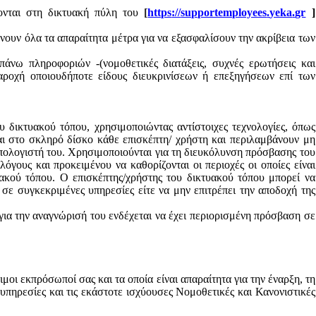
ζονται στη δικτυακή πύλη του
[
https
://
supportemployees
.
yeka
.
gr
]
ουν όλα τα απαραίτητα μέτρα για να εξασφαλίσουν την ακρίβεια των
άνω πληροφοριών -(νομοθετικές διατάξεις, συχνές ερωτήσεις και
παροχή οποιουδήποτε είδους διευκρινίσεων ή επεξηγήσεων επί των
 δικτυακού τόπου, χρησιμοποιώντας αντίστοιχες τεχνολογίες, όπως
αι στο σκληρό δίσκο κάθε επισκέπτη/ χρήστη και περιλαμβάνουν μη
πολογιστή του. Χρησιμοποιούνται για τη διευκόλυνση πρόσβασης του
γους και προκειμένου να καθορίζονται οι περιοχές οι οποίες είναι
τυακού τόπου. Ο επισκέπτης/χρήστης του δικτυακού τόπου μπορεί να
 σε συγκεκριμένες υπηρεσίες είτε να μην επιτρέπει την αποδοχή της
για την αναγνώρισή του ενδέχεται να έχει περιορισμένη πρόσβαση σε
οι εκπρόσωποί σας και τα οποία είναι απαραίτητα για την έναρξη, τη
υπηρεσίες και τις εκάστοτε ισχύουσες Νομοθετικές και Κανονιστικές