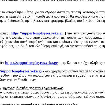
τα απαραίτητα μέτρα για να εξασφαλιστεί τη σωστή λειτουργία των
ση ή έμμεση, θετική ή αποθετική) που τυχόν θα υποστεί ο χρήστης τ
ή, από διακοπές της τηλεφωνικής γραμμής, βλάβες του δικτύου ηλεκτ
ρεσίες
[
https
://
supportemployees
.
yeka
.
gr
]
για την υπαγωγή του σ
σης ή στοιχείων που πραγματοποιείται με χρήση των προσωπικών
λέξη) τον ίδιο συνδυασμό ονόματος και κωδικό χρήστη που έχουν στο
οφασίσει, με δική του ελεύθερη επιλογή, να γνωστοποιήσει τους π
σίες
https
://
supportemployees
.
yeka
.
gr
»
, οφείλει να παρέχει αληθείς,
/
supportemployees
.
yeka
.
gr
» δ
εν χρησιμοποιούνται για άλλο σκοπό 
ι ευθύνη του ιδίου και οποιαδήποτε ζημία άμεση ή έμμεση, θετική ή 
ι Κοινωνικών Υποθέσεων.
ό μηχανισμό στήριξης των εργαζόμενων
ν οποίων η επιχειρηματική δραστηριότητα έχει ανασταλεί, βάσει τ
γηση έκτακτης οικονομικής ενίσχυσης ως αποζημίωση ειδικού σκοπ
ρωτήσεις και απαντήσεις, χρήσιμες πληροφορίες)