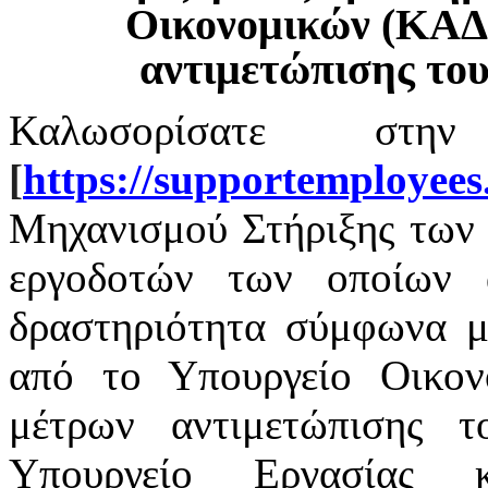
Οικονομικών (ΚΑΔ
αντιμετώπισης το
Καλωσορίσατε στην
[
https
://
supportemployees
Μηχανισμού Στήριξης των 
εργοδοτών των οποίων α
δραστηριότητα σύμφωνα με
από το Υπουργείο Οικο
μέτρων αντιμετώπισης 
Υπουργείο Εργασίας 