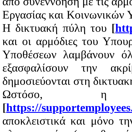
από συνεννόηση με τις αρμ
Εργασίας και Κοινωνικών 
Η δικτυακή πύλη του
[
htt
και οι αρμόδιες του Υπου
Υποθέσεων λαμβάνουν όλ
εξασφαλίσουν την ακρ
δημοσιεύονται στη δικτυακ
Ωστόσο, η 
[
https
://
supportemployees
αποκλειστικά και μόνο τ