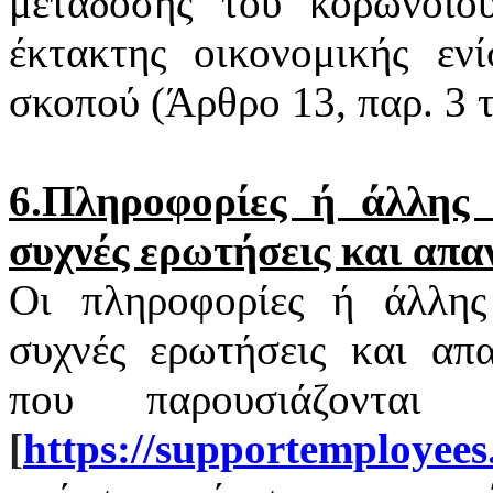
μετάδοσης του
κορωνοϊο
έκτακτης οικονομικής εν
σκοπού (Άρθρο 13, παρ. 3
6.Πληροφορίες ή άλλης φ
συχνές ερωτήσεις και απα
Οι πληροφορίες ή άλλης 
συχνές ερωτήσεις και απα
που παρουσιάζονται
[
https
://
supportemployees