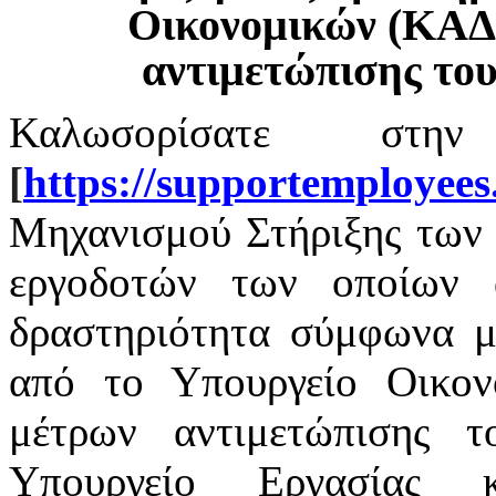
Οικονομικών (ΚΑΔ
αντιμετώπισης το
Καλωσορίσατε στην
[
https
://
supportemployees
Μηχανισμού Στήριξης των 
εργοδοτών των οποίων α
δραστηριότητα σύμφωνα με
από το Υπουργείο Οικο
μέτρων αντιμετώπισης 
Υπουργείο Εργασίας 