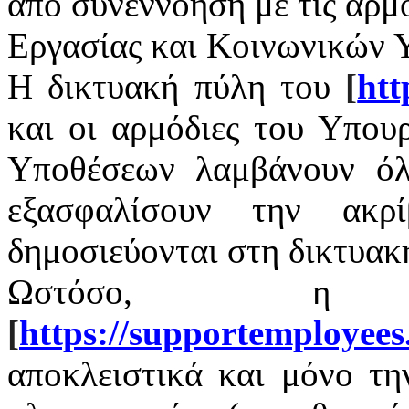
από συνεννόηση με τις αρμ
Εργασίας και Κοινωνικών 
Η δικτυακή πύλη του
[
htt
και οι αρμόδιες του Υπου
Υποθέσεων λαμβάνουν όλ
εξασφαλίσουν την ακρ
δημοσιεύονται στη δικτυακ
Ωστόσο, η 
[
https
://
supportemployees
αποκλειστικά και μόνο τ