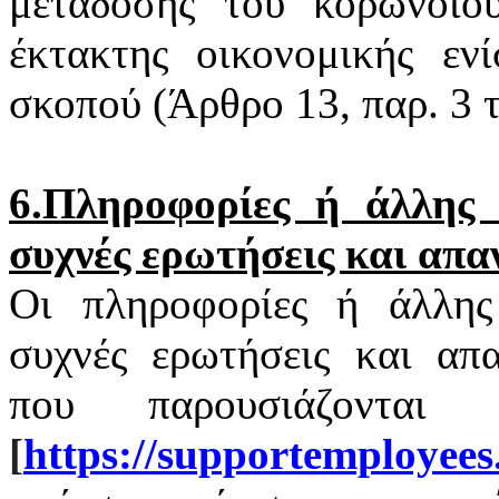
μετάδοσης του
κορωνοϊο
έκτακτης οικονομικής εν
σκοπού (Άρθρο 13, παρ. 3
6.Πληροφορίες ή άλλης φ
συχνές ερωτήσεις και απα
Οι πληροφορίες ή άλλης 
συχνές ερωτήσεις και απα
που παρουσιάζονται
[
https
://
supportemployees