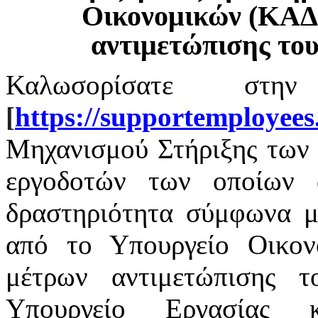
Οικονομικών (ΚΑΔ
αντιμετώπισης το
Καλωσορίσατε στην
[
https
://
supportemployees
Μηχανισμού Στήριξης των 
εργοδοτών των οποίων α
δραστηριότητα σύμφωνα με
από το Υπουργείο Οικο
μέτρων αντιμετώπισης 
Υπουργείο Εργασίας 