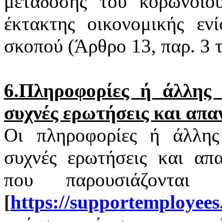
μετάδοσης του
κορωνοϊο
έκτακτης οικονομικής εν
σκοπού (Άρθρο 13, παρ. 3
6.Πληροφορίες ή άλλης φ
συχνές ερωτήσεις και απα
Οι πληροφορίες ή άλλης 
συχνές ερωτήσεις και απα
που παρουσιάζονται
[
https
://
supportemployees