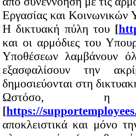
από συνεννόηση με τις αρμ
Εργασίας και Κοινωνικών 
Η δικτυακή πύλη του
[
htt
και οι αρμόδιες του Υπου
Υποθέσεων λαμβάνουν όλ
εξασφαλίσουν την ακρ
δημοσιεύονται στη δικτυακ
Ωστόσο, η 
[
https
://
supportemployees
αποκλειστικά και μόνο τ