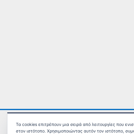
Τηλ. Υποστήριξης ΕΠΙΘΕΩΡΗΣΗΣ ΕΡΓΑΣΙΑΣ
εδώ
.
Τα cookies επιτρέπουν μια σειρά από λειτουργίες που ενι
στον ιστότοπο. Χρησιμοποιώντας αυτόν τον ιστότοπο, συμ