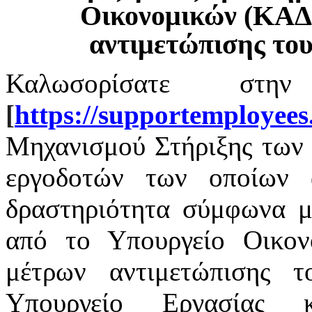
Οικονομικών (ΚΑΔ
αντιμετώπισης το
Καλωσορίσατε στην
[
https
://
supportemployees
Μηχανισμού Στήριξης των 
εργοδοτών των οποίων α
δραστηριότητα σύμφωνα με
από το Υπουργείο Οικο
μέτρων αντιμετώπισης 
Υπουργείο Εργασίας 