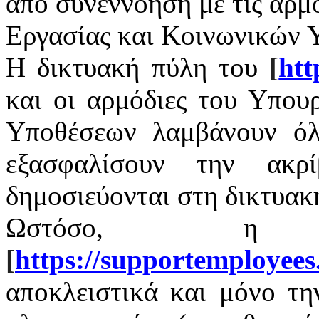
από συνεννόηση με τις αρμ
Εργασίας και Κοινωνικών 
Η δικτυακή πύλη του
[
htt
και οι αρμόδιες του Υπου
Υποθέσεων λαμβάνουν όλ
εξασφαλίσουν την ακρ
δημοσιεύονται στη δικτυακ
Ωστόσο, η 
[
https
://
supportemployees
αποκλειστικά και μόνο τ