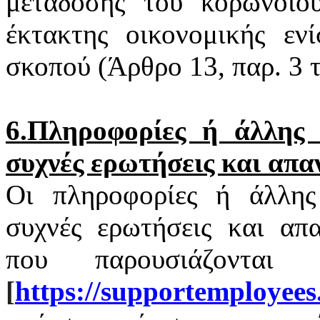
μετάδοσης του
κορωνοϊο
έκτακτης οικονομικής εν
σκοπού (Άρθρο 13, παρ. 3
6.Πληροφορίες ή άλλης φ
συχνές ερωτήσεις και απα
Οι πληροφορίες ή άλλης 
συχνές ερωτήσεις και απα
που παρουσιάζονται
[
https
://
supportemployees