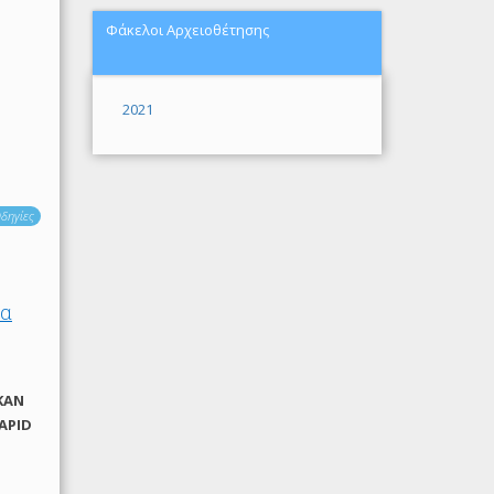
Φάκελοι Αρχειοθέτησης
2021
δηγίες
ία
ΚΑΝ
RAPID