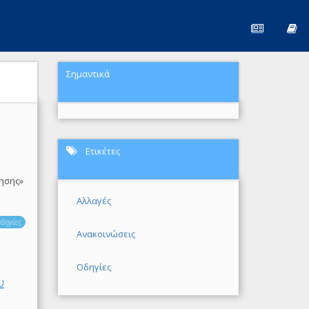
Σημαντικά
Ετικέτες
ησης»
Αλλαγές
δηγίες
Ανακοινώσεις
Οδηγίες
υ