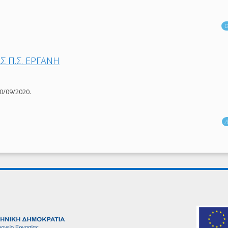
Ο
 Π.Σ. ΕΡΓΑΝΗ
0/09/2020.
Α