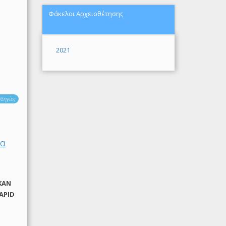
Φάκελοι Αρχειοθέτησης
2021
δηγίες
ία
ΚΑΝ
RAPID