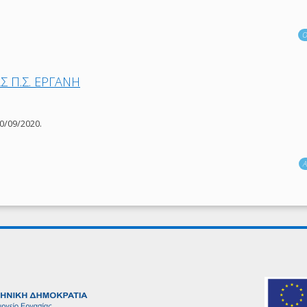
Ο
 Π.Σ. ΕΡΓΑΝΗ
0/09/2020.
Α