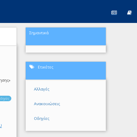
Σημαντικά
Ετικέτες
ησης»
Αλλαγές
δηγίες
Ανακοινώσεις
Οδηγίες
υ