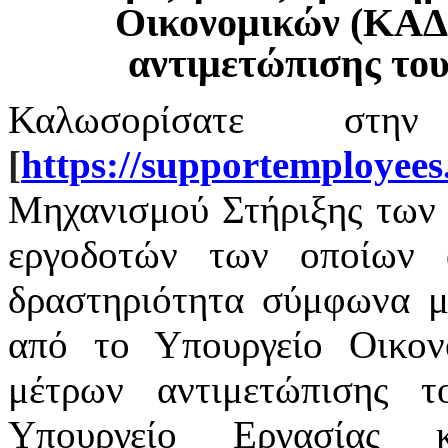
Οικονομικών (ΚΑΔ
αντιμετώπισης το
Καλωσορίσατε στην
[
https
://
supportemployees
Μηχανισμού Στήριξης των 
εργοδοτών των οποίων α
δραστηριότητα σύμφωνα με
από το Υπουργείο Οικο
μέτρων αντιμετώπισης 
Υπουργείο Εργασίας 