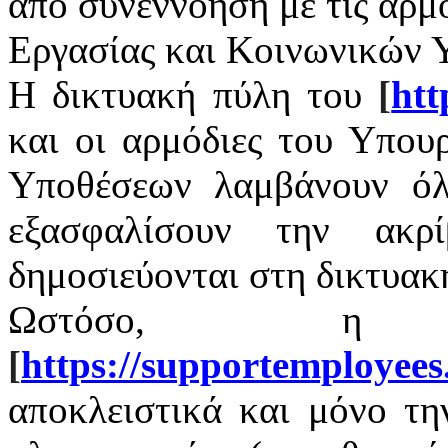
από συνεννόηση με τις αρμ
Εργασίας και Κοινωνικών 
Η δικτυακή πύλη του
[
htt
και οι αρμόδιες του Υπου
Υποθέσεων λαμβάνουν όλ
εξασφαλίσουν την ακρ
δημοσιεύονται στη δικτυακ
Ωστόσο, η 
[
https
://
supportemployees
αποκλειστικά και μόνο τ