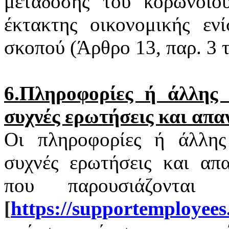
μετάδοσης του
κορωνοϊο
έκτακτης οικονομικής εν
σκοπού (Άρθρο 13, παρ. 3
6.Πληροφορίες ή άλλης φ
συχνές ερωτήσεις και απα
Οι πληροφορίες ή άλλης 
συχνές ερωτήσεις και απα
που παρουσιάζονται
[
https
://
supportemployees