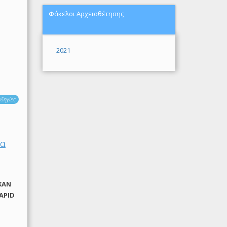
Φάκελοι Αρχειοθέτησης
2021
δηγίες
ία
ΚΑΝ
RAPID