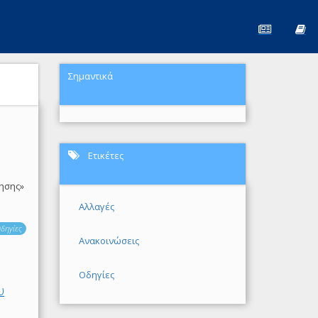
Σημαντικά
Ετικέτες
ησης»
Αλλαγές
δηγίες
Ανακοινώσεις
Οδηγίες
υ