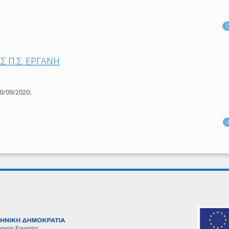
Ο
 Π.Σ. ΕΡΓΑΝΗ
0/09/2020.
Α