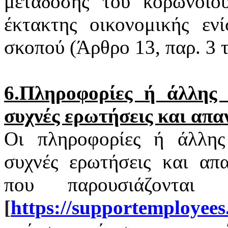
μετάδοσης του
κορωνοϊο
έκτακτης οικονομικής εν
σκοπού (Άρθρο 13, παρ. 3
6.Πληροφορίες ή άλλης φ
συχνές ερωτήσεις και απα
Οι πληροφορίες ή άλλης 
συχνές ερωτήσεις και απα
που παρουσιάζονται
[
https
://
supportemployees