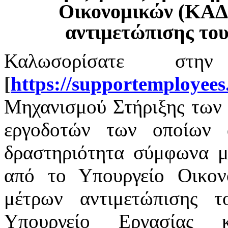
Οικονομικών (ΚΑΔ
αντιμετώπισης το
Καλωσορίσατε στην
[
https
://
supportemployees
Μηχανισμού Στήριξης των 
εργοδοτών των οποίων α
δραστηριότητα σύμφωνα με
από το Υπουργείο Οικο
μέτρων αντιμετώπισης 
Υπουργείο Εργασίας 