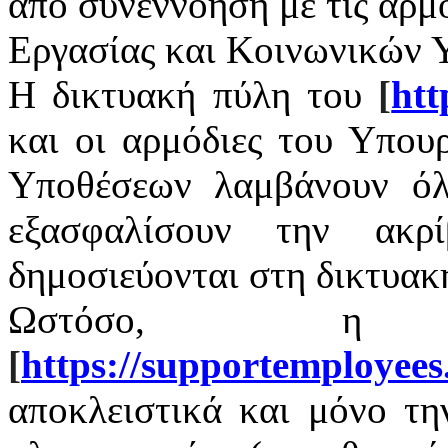
από συνεννόηση με τις αρμ
Εργασίας και Κοινωνικών 
Η δικτυακή πύλη του
[
htt
και οι αρμόδιες του Υπου
Υποθέσεων λαμβάνουν όλ
εξασφαλίσουν την ακρ
δημοσιεύονται στη δικτυακ
Ωστόσο, η 
[
https
://
supportemployees
αποκλειστικά και μόνο τ