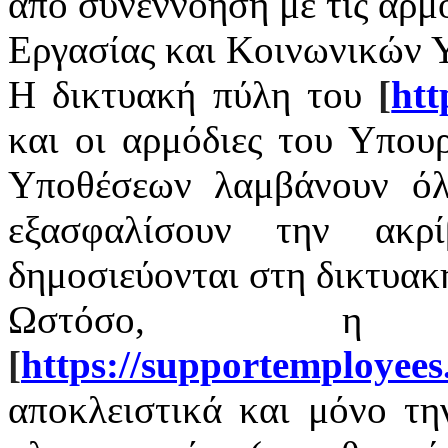
από συνεννόηση με τις αρμ
Εργασίας και Κοινωνικών 
Η δικτυακή πύλη του
[
htt
και οι αρμόδιες του Υπου
Υποθέσεων λαμβάνουν όλ
εξασφαλίσουν την ακρ
δημοσιεύονται στη δικτυακ
Ωστόσο, η 
[
https
://
supportemployees
αποκλειστικά και μόνο τ