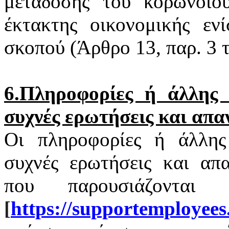
μετάδοσης του
κορωνοϊο
έκτακτης οικονομικής εν
σκοπού (Άρθρο 13, παρ. 3
6.Πληροφορίες ή άλλης φ
συχνές ερωτήσεις και απα
Οι πληροφορίες ή άλλης 
συχνές ερωτήσεις και απα
που παρουσιάζονται
[
https
://
supportemployees