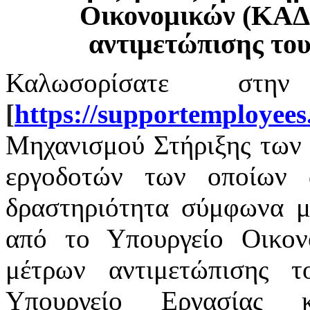
Οικονομικών (ΚΑΔ
αντιμετώπισης το
Καλωσορίσατε στην
[
https
://
supportemployees
Μηχανισμού Στήριξης των 
εργοδοτών των οποίων α
δραστηριότητα σύμφωνα με
από το Υπουργείο Οικο
μέτρων αντιμετώπισης 
Υπουργείο Εργασίας 