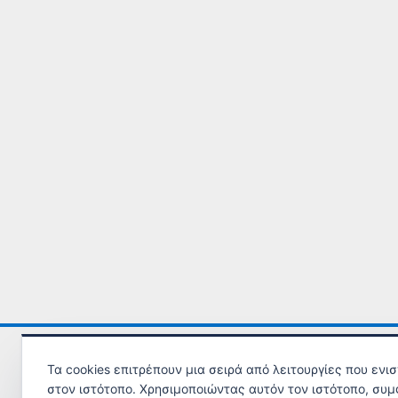
Τηλ. Υποστήριξης ΕΠΙΘΕΩΡΗΣΗΣ ΕΡΓΑΣΙΑΣ
εδώ
.
Τα cookies επιτρέπουν μια σειρά από λειτουργίες που ενι
στον ιστότοπο. Χρησιμοποιώντας αυτόν τον ιστότοπο, συμ