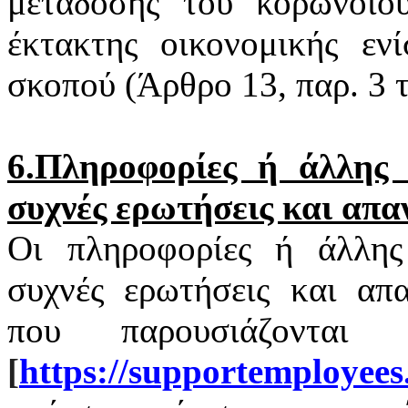
μετάδοσης του
κορωνοϊο
έκτακτης οικονομικής εν
σκοπού (Άρθρο 13, παρ. 3
6.Πληροφορίες ή άλλης φ
συχνές ερωτήσεις και απα
Οι πληροφορίες ή άλλης 
συχνές ερωτήσεις και απα
που παρουσιάζονται
[
https
://
supportemployees