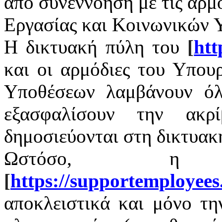
από συνεννόηση με τις αρμ
Εργασίας και Κοινωνικών 
Η δικτυακή πύλη του
[
htt
και οι αρμόδιες του Υπου
Υποθέσεων λαμβάνουν όλ
εξασφαλίσουν την ακρ
δημοσιεύονται στη δικτυακ
Ωστόσο, η 
[
https
://
supportemployees
αποκλειστικά και μόνο τ