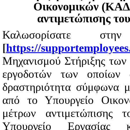
Οικονομικών (ΚΑΔ
αντιμετώπισης το
Καλωσορίσατε στην
[
https
://
supportemployees
Μηχανισμού Στήριξης των 
εργοδοτών των οποίων α
δραστηριότητα σύμφωνα με
από το Υπουργείο Οικο
μέτρων αντιμετώπισης 
Υπουργείο Εργασίας 