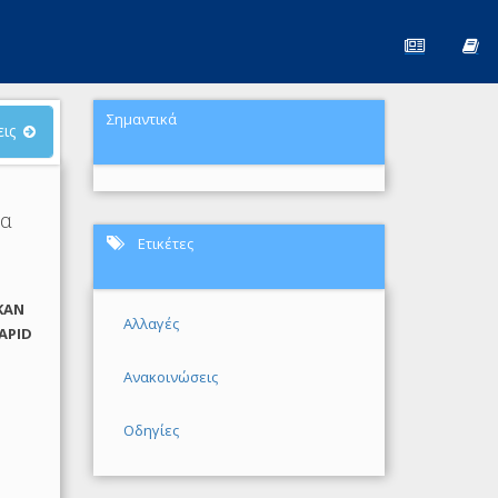
Σημαντικά
ις
ία
Ετικέτες
ΚΑΝ
Αλλαγές
RAPID
Ανακοινώσεις
Οδηγίες