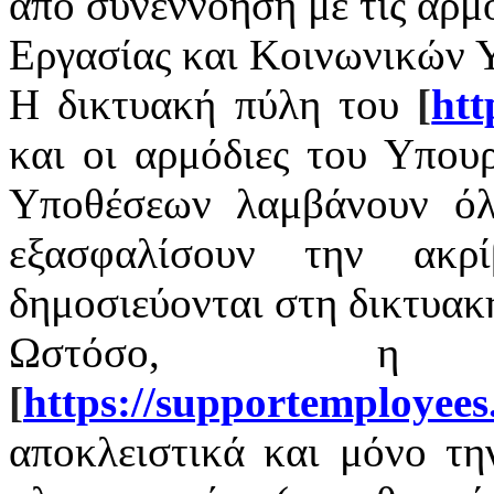
από συνεννόηση με τις αρμ
Εργασίας και Κοινωνικών 
Η δικτυακή πύλη του
[
htt
και οι αρμόδιες του Υπου
Υποθέσεων λαμβάνουν όλ
εξασφαλίσουν την ακρ
δημοσιεύονται στη δικτυακ
Ωστόσο, η 
[
https
://
supportemployees
αποκλειστικά και μόνο τ