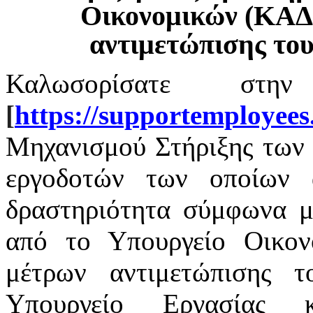
Οικονομικών (ΚΑΔ
αντιμετώπισης το
Καλωσορίσατε στην
[
https
://
supportemployees
Μηχανισμού Στήριξης των 
εργοδοτών των οποίων α
δραστηριότητα σύμφωνα με
από το Υπουργείο Οικο
μέτρων αντιμετώπισης 
Υπουργείο Εργασίας 