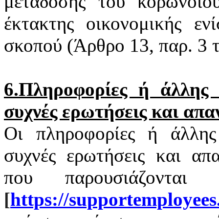
μετάδοσης του
κορωνοϊο
έκτακτης οικονομικής εν
σκοπού (Άρθρο 13, παρ. 3
6.Πληροφορίες ή άλλης φ
συχνές ερωτήσεις και απα
Οι πληροφορίες ή άλλης 
συχνές ερωτήσεις και απα
που παρουσιάζονται
[
https
://
supportemployees