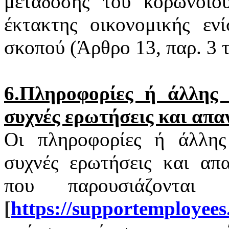
μετάδοσης του
κορωνοϊο
έκτακτης οικονομικής εν
σκοπού (Άρθρο 13, παρ. 3
6.Πληροφορίες ή άλλης φ
συχνές ερωτήσεις και απα
Οι πληροφορίες ή άλλης 
συχνές ερωτήσεις και απα
που παρουσιάζονται
[
https
://
supportemployees