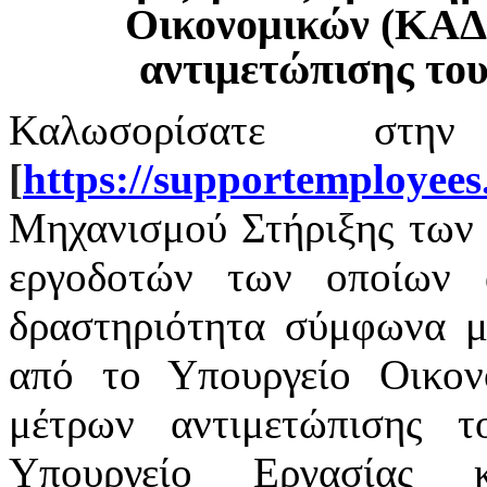
Οικονομικών (ΚΑΔ
αντιμετώπισης το
Καλωσορίσατε στην
[
https
://
supportemployees
Μηχανισμού Στήριξης των 
εργοδοτών των οποίων α
δραστηριότητα σύμφωνα με
από το Υπουργείο Οικο
μέτρων αντιμετώπισης 
Υπουργείο Εργασίας 