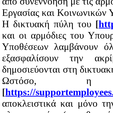
από συνεννόηση με τις αρμ
Εργασίας και Κοινωνικών 
Η δικτυακή πύλη του
[
htt
και οι αρμόδιες του Υπου
Υποθέσεων λαμβάνουν όλ
εξασφαλίσουν την ακρ
δημοσιεύονται στη δικτυακ
Ωστόσο, η 
[
https
://
supportemployees
αποκλειστικά και μόνο τ