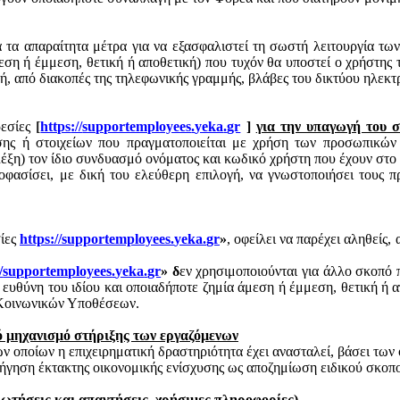
τα απαραίτητα μέτρα για να εξασφαλιστεί τη σωστή λειτουργία των
ση ή έμμεση, θετική ή αποθετική) που τυχόν θα υποστεί ο χρήστης τ
ή, από διακοπές της τηλεφωνικής γραμμής, βλάβες του δικτύου ηλεκτ
ρεσίες
[
https
://
supportemployees
.
yeka
.
gr
]
για την υπαγωγή του σ
σης ή στοιχείων που πραγματοποιείται με χρήση των προσωπικών
λέξη) τον ίδιο συνδυασμό ονόματος και κωδικό χρήστη που έχουν στο
οφασίσει, με δική του ελεύθερη επιλογή, να γνωστοποιήσει τους π
σίες
https
://
supportemployees
.
yeka
.
gr
»
, οφείλει να παρέχει αληθείς,
/
supportemployees
.
yeka
.
gr
» δ
εν χρησιμοποιούνται για άλλο σκοπό 
ι ευθύνη του ιδίου και οποιαδήποτε ζημία άμεση ή έμμεση, θετική ή 
ι Κοινωνικών Υποθέσεων.
ό μηχανισμό στήριξης των εργαζόμενων
ν οποίων η επιχειρηματική δραστηριότητα έχει ανασταλεί, βάσει τ
γηση έκτακτης οικονομικής ενίσχυσης ως αποζημίωση ειδικού σκοπ
ρωτήσεις και απαντήσεις, χρήσιμες πληροφορίες)