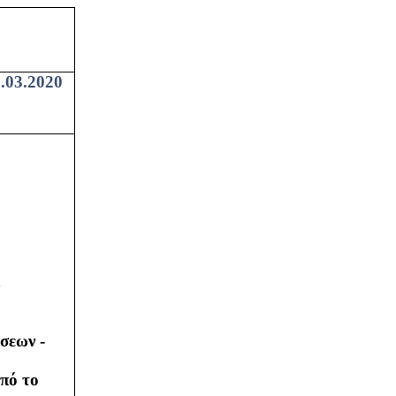
.03.2020
σεων -
πό το