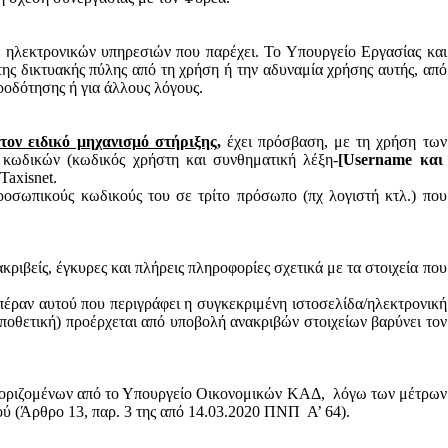
 ηλεκτρονικών υπηρεσιών που παρέχει. Το Υπουργείο Εργασίας και
ης δικτυακής πύλης από τη χρήση ή την αδυναμία χρήσης αυτής, από
ροδότησης ή για άλλους λόγους.
τον ειδικό μηχανισμό στήριξης,
έχει πρόσβαση, με τη χρήση των
 κωδικών (κωδικός χρήστη και συνθηματική λέξη-
[
Username
και
Taxisnet
.
ροσωπικούς κωδικούς του σε τρίτο πρόσωπο (πχ λογιστή κτλ.) που
 ακριβείς, έγκυρες και πλήρεις πληροφορίες σχετικά με τα στοιχεία που
πέραν αυτού που περιγράφει η συγκεκριμένη ιστοσελίδα/ηλεκτρονική
αποθετική) προέρχεται από υποβολή ανακριβών στοιχείων βαρύνει τον
ων οριζομένων από το Υπουργείο Οικονομικών ΚΑΔ,
λόγω των μέτρων
ού (Άρθρο 13, παρ. 3 της από 14.03.2020 ΠΝΠ
Α’ 64).