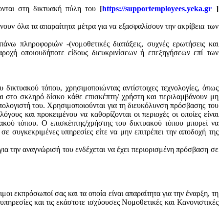
ζονται στη δικτυακή πύλη του
[
https
://
supportemployees
.
yeka
.
gr
]
ουν όλα τα απαραίτητα μέτρα για να εξασφαλίσουν την ακρίβεια των
άνω πληροφοριών -(νομοθετικές διατάξεις, συχνές ερωτήσεις και
παροχή οποιουδήποτε είδους διευκρινίσεων ή επεξηγήσεων επί των
 δικτυακού τόπου, χρησιμοποιώντας αντίστοιχες τεχνολογίες, όπως
αι στο σκληρό δίσκο κάθε επισκέπτη/ χρήστη και περιλαμβάνουν μη
πολογιστή του. Χρησιμοποιούνται για τη διευκόλυνση πρόσβασης του
γους και προκειμένου να καθορίζονται οι περιοχές οι οποίες είναι
τυακού τόπου. Ο επισκέπτης/χρήστης του δικτυακού τόπου μπορεί να
 σε συγκεκριμένες υπηρεσίες είτε να μην επιτρέπει την αποδοχή της
για την αναγνώρισή του ενδέχεται να έχει περιορισμένη πρόσβαση σε
οι εκπρόσωποί σας και τα οποία είναι απαραίτητα για την έναρξη, τη
υπηρεσίες και τις εκάστοτε ισχύουσες Νομοθετικές και Κανονιστικές