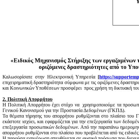
Υ
«Ειδικός Μηχανισμός Στήριξης των εργαζομένων τ
οριζόμενες δραστηριότητες από το Υπ
Καλωσορίσατε στην Ηλεκτρονική Υπηρεσία
[
https
://
supportemp
επιχειρηματική δραστηριότητα σύμφωνα με τις οριζόμενες δραστη
και Κοινωνικών Υποθέσεων προσφέρει
προς χρήση τη δικτυακή το
2. Πολιτική Απορρήτου
Η Πολιτική Απορρήτου έχει στόχο να
χρησιμοποιούμε τα προσωπι
Γενικού Κανονισμού για την Προστασία Δεδομένων (ΓΚΠΔ).
Τα θέματα τήρησης του απορρήτου ρυθμίζονται στο πλαίσιο του 
εκάστοτε ισχύει, και εφαρμόζεται για την επεξεργασία των δεδο
επεξεργασία προσωπικών δεδομένων. Από την παραπάνω ημερομηνία 
απορρήτου ρυθμίζονται στο πλαίσιο που προβλέπεται από τις ειδικές
Η παρούσα ενημέρωση απευθύνεται σε φυσικά πρόσωπα που διενεργ