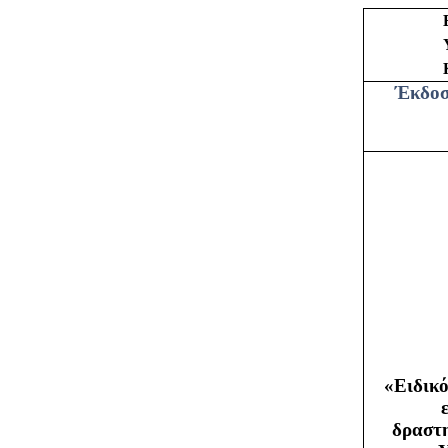
Έκδοσ
«Ειδικό
δραστη