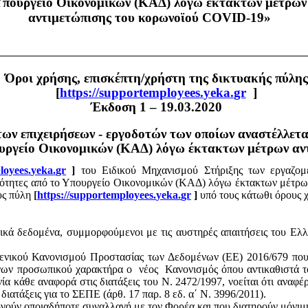
πουργείο Οικονομικών (ΚΑΔ) λόγω έκτακτων μέτρων
αντιμετώπισης του
κορωνοϊού
COVID-19»
Όροι χρήσης, επισκέπτη/χρήστη της δικτυακής πύλης
[
https
://
supportemployees
.
yeka
.
gr
]
Έκδοση 1 – 19.03.2020
ων επιχειρήσεων - εργοδοτών των οποίων αναστέλλετα
ουργείο Οικονομικών (ΚΑΔ) λόγω έκτακτων μέτρων αν
loyees
.
yeka
.
gr
]
του
Ειδικού Μηχανισμού Στήριξης των εργαζομ
ριότητες από το Υπουργείο Οικονομικών (ΚΑΔ) λόγω έκτακτων μέτρω
υς πύλη
[
https
://
supportemployees
.
yeka
.
gr
]
υπό τους κάτωθι όρους 
κά δεδομένα, συμμορφούμενοι με τις αυστηρές απαιτήσεις του Ελλ
Γενικού Κανονισμού Προστασίας των Δεδομένων (ΕΕ) 2016/679 που 
μένων προσωπικού χαρακτήρα ο
νέος
Κανονισμός όπου αντικαθιστά τ
κάθε αναφορά στις διατάξεις του Ν. 2472/1997, νοείται ότι αναφέρ
 διατάξεις για το ΣΕΠΕ (άρθ. 17 παρ. 8
εδ
. α΄ Ν. 3996/2011).
ούν οποιαδήποτε συναλλαγή με τον Φορέα και που διατηρούν μόνιμ