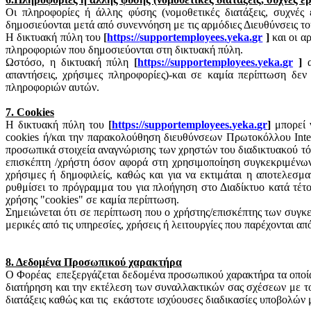
Οι πληροφορίες ή άλλης φύσης (νομοθετικές διατάξεις, συχνές
δημοσιεύονται μετά από συνεννόηση με τις αρμόδιες Διευθύνσεις 
Η δικτυακή πύλη του
[
https
://
supportemployees
.
yeka
.
gr
]
και οι 
πληροφοριών που δημοσιεύονται στη δικτυακή πύλη.
Ωστόσο, η δικτυακή πύλη
[
https
://
supportemployees
.
yeka
.
gr
]
απαντήσεις, χρήσιμες πληροφορίες)-και σε καμία περίπτωση δεν
πληροφοριών αυτών.
7.
Cookies
Η δικτυακή πύλη του
[
https
://
supportemployees
.
yeka
.
gr
]
μπορεί 
cookies
ή/και την παρακολούθηση διευθύνσεων Πρωτοκόλλου Inter
προσωπικά στοιχεία αναγνώρισης των χρηστών του διαδικτυακού τό
επισκέπτη /χρήστη όσον αφορά στη χρησιμοποίηση συγκεκριμένων υ
χρήσιμες ή δημοφιλείς, καθώς και για να εκτιμάται η αποτελεσμα
ρυθμίσει το πρόγραμμα του για πλοήγηση στο Διαδίκτυο κατά τέτοι
χρήσης "
cookies
" σε καμία περίπτωση.
Σημειώνεται ότι σε περίπτωση που ο χρήστης/επισκέπτης των συγκ
μερικές από τις υπηρεσίες, χρήσεις ή λειτουργίες που παρέχονται α
8. Δεδομένα Προσωπικού χαρακτήρα
Ο Φορέας
επεξεργάζεται δεδομένα προσωπικού χαρακτήρα τα οποία έ
διατήρηση και την εκτέλεση των συναλλακτικών σας σχέσεων με τ
διατάξεις καθώς και τις
εκάστοτε ισχύουσες διαδικασίες υποβολών 