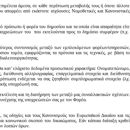
επιμέλεια άμεσα, σε κάθε περίπτωση μεταβολής τους ή όποτε άλλοτε
 απορρέει από εκάστοτε ισχύουσες Νομοθετικές και Κανονιστικές
ό πρόσωπο ή φορέα του δημοσίου και τα οποία είναι απαραίτητα είτε
οχρεώσεων του
που εκτελούνται προς το δημόσιο συμφέρον (π.χ.
λύτερος συντονισμός μεταξύ των εμπλεκόμενων φορέων/υπηρεσιών,
ου τομέα, εφαρμόζοντας τα πρότυπα και τις τεχνικές, με βάση το
διαλειτουργικότητας
.
υθα κατ’ ελάχιστο δεδομένα προσωπικού χαρακτήρα: Ονοματεπώνυμο,
ς, διεύθυνση αλληλογραφίας, επαγγελματικά στοιχεία και διεύθυνση
ερίπτωση ενδέχεται να σας ζητηθούν συμπληρωματικά στοιχεία (λχ.
τικής υποχρέωσή σας.
 εκτέλεση και τη διατήρηση των μεταξύ μας συναλλακτικών σχέσεων.
συνέχισης της υποχρεώσεών σας με τον Φορέα.
, τις οδηγίες και τους Κανονισμούς του Ευρωπαϊκού Δικαίου και τις
και κοινωνικού σκοπού του δικαιώματος. Εάν κάποια διάταξη κριθεί
των λοιπών όρων.