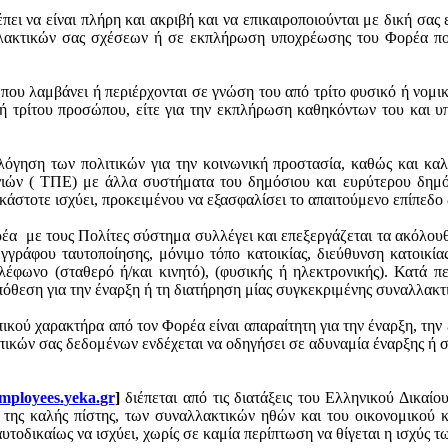
ει να είναι πλήρη και ακριβή και να
επικαιροποιούνται
με δική σας 
λλακτικών σας σχέσεων ή σε εκπλήρωση υποχρέωσης του Φορέα που
ου λαμβάνει ή περιέρχονται σε γνώση του από τρίτο φυσικό ή νομικ
ή τρίτου προσώπου, είτε για την εκπλήρωση καθηκόντων του και
υπ
όγηση των πολιτικών για την κοινωνική προστασία, καθώς και κα
ιών ( ΤΠΕ) με άλλα συστήματα του δημόσιου και ευρύτερου δημόσι
στοτε ισχύει, προκειμένου να εξασφαλίσει το απαιτούμενο επίπεδο
ρέα
με τους Πολίτες σύστημα συλλέγει και επεξεργάζεται τα ακόλο
γγράφου ταυτοποίησης, μόνιμο τόπο κατοικίας, διεύθυνση κατοικία
λέφωνο (σταθερό ή/και κινητό), (φυσικής ή ηλεκτρονικής). Κατά π
πόθεση για την έναρξη ή τη διατήρηση μίας συγκεκριμένης συναλλακ
ού χαρακτήρα από τον Φορέα είναι απαραίτητη για την έναρξη, την
πικών σας δεδομένων ενδέχεται να οδηγήσει σε αδυναμία έναρξης ή 
mployees
.
yeka
.
gr
]
διέπεται
από τις διατάξεις του Ελληνικού Δικαίου
ες της καλής πίστης, των συναλλακτικών ηθών και του οικονομικού 
υτοδικαίως να ισχύει, χωρίς σε καμία περίπτωση να θίγεται η ισχύς 