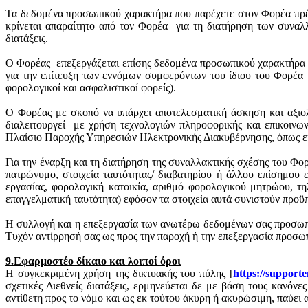
Τα δεδομένα προσωπικού χαρακτήρα που παρέχετε στον Φορέα πρέπ
κρίνεται απαραίτητο από τον Φορέα
για τη διατήρηση των συνα
διατάξεις.
Ο Φορέας
επεξεργάζεται επίσης δεδομένα προσωπικού χαρακτήρα π
για την επίτευξη των εννόμων συμφερόντων του ίδιου του Φορέα 
φορολογικοί και ασφαλιστικοί φορείς).
Ο Φορέας με σκοπό να υπάρχει αποτελεσματική άσκηση και αξιολ
διαλειτουργεί
με χρήση τεχνολογιών πληροφορικής και επικοινων
Πλαίσιο Παροχής Υπηρεσιών Ηλεκτρονικής Διακυβέρνησης, όπως εκά
Για την έναρξη και τη διατήρηση της συναλλακτικής σχέσης του Φο
πατρώνυμο, στοιχεία ταυτότητας/ διαβατηρίου ή άλλου επίσημου ε
εργασίας, φορολογική κατοικία, αριθμό φορολογικού μητρώου, τη
επαγγελματική ταυτότητα) εφόσον τα στοιχεία αυτά συνιστούν προϋ
Η συλλογή και η επεξεργασία των ανωτέρω δεδομένων σας προσωπικ
Τυχόν αντίρρησή σας ως προς την παροχή ή την επεξεργασία προσω
9.Εφαρμοστέο δίκαιο και λοιποί όροι
Η συγκεκριμένη χρήση της δικτυακής του πύλης [
https
://
supporte
σχετικές Διεθνείς διατάξεις, ερμηνεύεται δε με βάση τους κανόν
αντίθετη προς το νόμο και ως εκ τούτου άκυρη ή ακυρώσιμη, παύει α