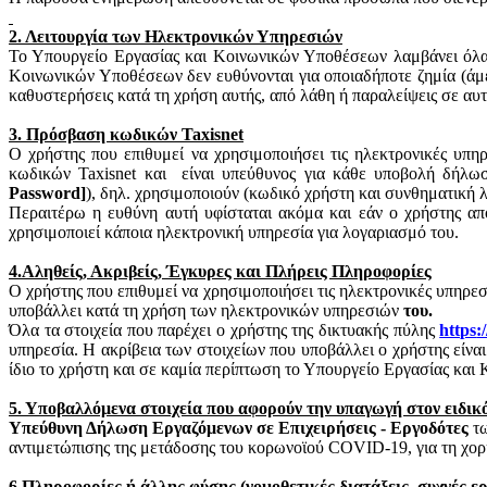
2. Λειτουργία των Ηλεκτρονικών Υπηρεσιών
Το Υπουργείο Εργασίας και Κοινωνικών Υποθέσεων λαμβάνει όλα 
Κοινωνικών Υποθέσεων δεν ευθύνονται για οποιαδήποτε ζημία (άμε
καθυστερήσεις κατά τη χρήση αυτής, από λάθη ή παραλείψεις σε αυτ
3. Πρόσβαση κωδικών
Taxisnet
Ο χρήστης που επιθυμεί να χρησιμοποιήσει τις ηλεκτρονικές υπη
κωδικών
Taxisnet
και
είναι υπεύθυνος για κάθε υποβολή δήλω
Password
]
), δηλ. χρησιμοποιούν (κωδικό χρήστη και συνθηματική 
Περαιτέρω η ευθύνη αυτή υφίσταται ακόμα και εάν ο χρήστης απ
χρησιμοποιεί κάποια ηλεκτρονική υπηρεσία για λογαριασμό του.
4.Αληθείς, Ακριβείς, Έγκυρες και Πλήρεις Πληροφορίες
Ο χρήστης που επιθυμεί να χρησιμοποιήσει τις ηλεκτρονικές υπηρε
υποβάλλει κατά τη χρήση των ηλεκτρονικών υπηρεσιών
του.
Όλα τα στοιχεία που παρέχει ο χρήστης της δικτυακής πύλης
https
:/
υπηρεσία. Η ακρίβεια των στοιχείων που υποβάλλει ο χρήστης είνα
ίδιο το χρήστη και σε καμία περίπτωση το Υπουργείο Εργασίας κα
5. Υποβαλλόμενα στοιχεία που αφορούν την υπαγωγή στον ειδικ
Υπεύθυνη Δήλωση Εργαζόμενων σε Επιχειρήσεις - Εργοδότες
τω
αντιμετώπισης της μετάδοσης του
κορωνοϊού
COVID-19, για τη χορή
6.Πληροφορίες ή άλλης φύσης (νομοθετικές διατάξεις, συχνές ε