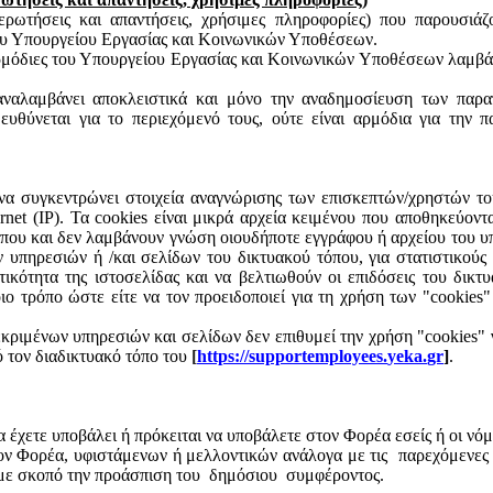
 ερωτήσεις και απαντήσεις, χρήσιμες πληροφορίες) που παρουσιά
του Υπουργείου Εργασίας και Κοινωνικών Υποθέσεων.
αρμόδιες του Υπουργείου Εργασίας και Κοινωνικών Υποθέσεων λαμβάν
αναλαμβάνει αποκλειστικά και μόνο την αναδημοσίευση των παραπ
 ευθύνεται για το περιεχόμενό τους, ούτε είναι αρμόδια για την 
να συγκεντρώνει στοιχεία αναγνώρισης των επισκεπτών/χρηστών του
net (IP). Τα
cookies
είναι μικρά αρχεία κειμένου που αποθηκεύοντ
που και δεν λαμβάνουν γνώση οιουδήποτε εγγράφου ή αρχείου του υ
πηρεσιών ή /και σελίδων του δικτυακού τόπου, για στατιστικούς λό
τικότητα της ιστοσελίδας και να βελτιωθούν οι επιδόσεις του δικ
ο τρόπο ώστε είτε να τον προειδοποιεί για τη χρήση των "
cookies
"
εκριμένων υπηρεσιών και σελίδων δεν επιθυμεί την χρήση "
cookies
" 
πό τον διαδικτυακό τόπο του
[
https
://
supportemployees
.
yeka
.
gr
]
.
χετε υποβάλει ή πρόκειται να υποβάλετε στον Φορέα εσείς ή οι νόμιμ
ον Φορέα, υφιστάμενων ή μελλοντικών ανάλογα με τις
παρεχόμενες 
με σκοπό την προάσπιση του
δημόσιου
συμφέροντος.